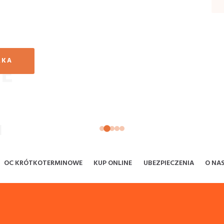
RKA
OC KRÓTKOTERMINOWE
KUP ONLINE
UBEZPIECZENIA
O NA