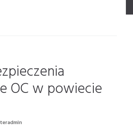
ezpieczenia
 OC w powiecie
nteradmin