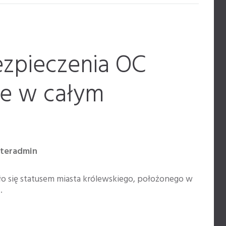
ezpieczenia OC
e w całym
nteradmin
o się statusem miasta królewskiego, położonego w
.