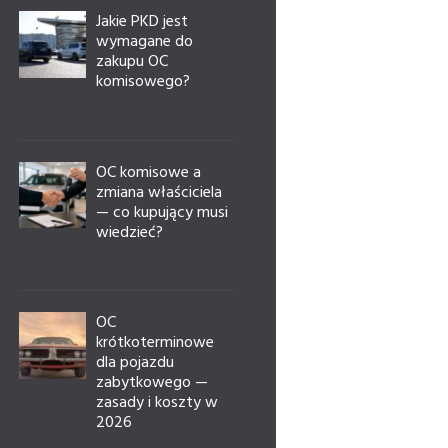
Jakie PKD jest
wymagane do
zakupu OC
komisowego?
OC komisowe a
zmiana właściciela
— co kupujący musi
wiedzieć?
OC
krótkoterminowe
dla pojazdu
zabytkowego —
zasady i koszty w
2026