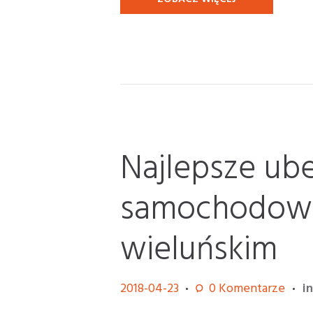
Najlepsze ub
samochodowe
wieluńskim
2018-04-23
0
Komentarze
i