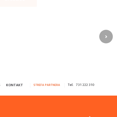
›
Tel.
731 222 310
S
KONTAKT
STREFA PARTNERA