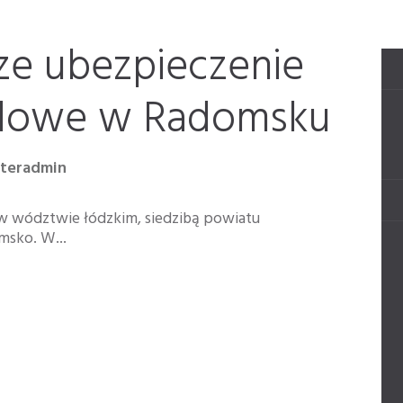
ze ubezpieczenie
dowe w Radomsku
nteradmin
 wództwie łódzkim, siedzibą powiatu
msko. W...