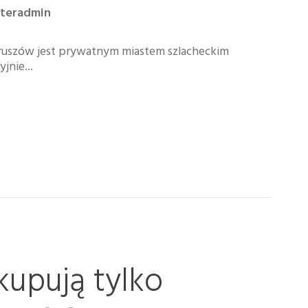
nteradmin
eruszów jest prywatnym miastem szlacheckim
jnie...
kupują tylko