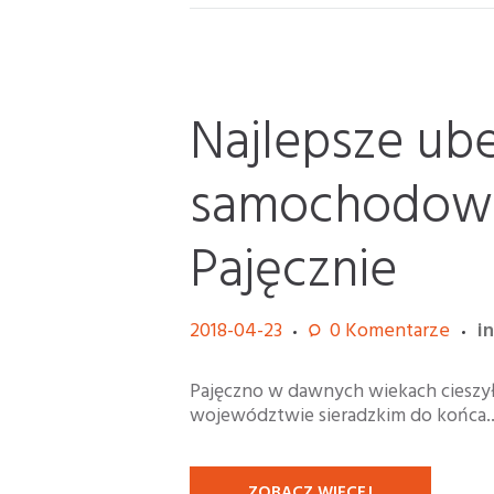
Najlepsze ub
samochodow
Pajęcznie
2018-04-23
0
Komentarze
i
Pajęczno w dawnych wiekach cieszył
województwie sieradzkim do końca..
ZOBACZ WIĘCEJ