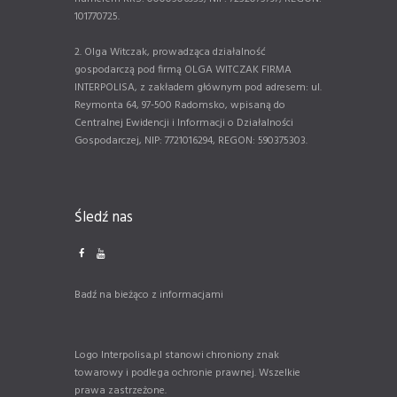
101770725.
2. Olga Witczak, prowadząca działalność
gospodarczą pod firmą OLGA WITCZAK FIRMA
INTERPOLISA, z zakładem głównym pod adresem: ul.
Reymonta 64, 97-500 Radomsko, wpisaną do
Centralnej Ewidencji i Informacji o Działalności
Gospodarczej, NIP: 7721016294, REGON: 590375303.
Śledź nas
Badź na bieżąco z informacjami
Logo Interpolisa.pl stanowi chroniony znak
towarowy i podlega ochronie prawnej. Wszelkie
prawa zastrzeżone.