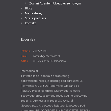
Zostań Agentem Ubezpieczeniowym
Blog
Mapa strony
Strefa partnera
Kontakt
Kontakt
Infolinia
731 222 310
Email
kontakt@interpolisa.pl
Adres
ul. Reymonta 64, Radomsko
Interpolisa.pl:
1. Interpolisa.pl spółka z ograniczoną
odpowiedzialnością z siedzibą pod adresem: ul.
Reymonta 64, 97-500 Radomsko wpisana do
Rejestru Przedsiębiorców Krajowego Rejestru
Sądowego prowadzonego przez Sąd Rejonowy dla
Łodzi - Śródmieścia w Łodzi, XX Wydział
Gospodarczy Krajowego Rejestru Sądowego pod
numerem KRS: 0000506935, NIP: 7252075797, REGON: