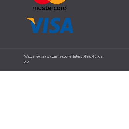
Wszystkie prawa zastrzeżone: Interpolisa.pl Sp. z
o.o.