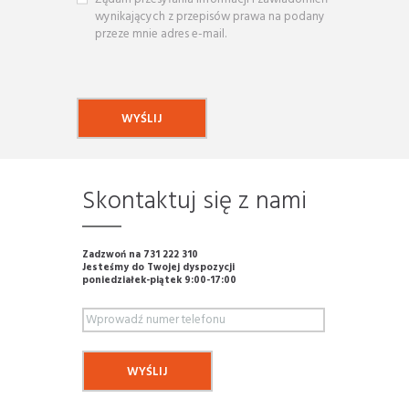
wynikających z przepisów prawa na podany
przeze mnie adres e-mail.
Skontaktuj się z nami
Zadzwoń na 731 222 310
Jesteśmy do Twojej dyspozycji
poniedziałek-piątek 9:00-17:00