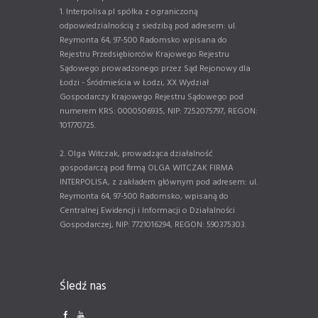
1. Interpolisa.pl spółka z ograniczoną
odpowiedzialnością z siedzibą pod adresem: ul.
Reymonta 64, 97-500 Radomsko wpisana do
Rejestru Przedsiębiorców Krajowego Rejestru
Sądowego prowadzonego przez Sąd Rejonowy dla
Łodzi - Śródmieścia w Łodzi, XX Wydział
Gospodarczy Krajowego Rejestru Sądowego pod
numerem KRS: 0000506935, NIP: 7252075797, REGON:
101770725.
2. Olga Witczak, prowadząca działalność
gospodarczą pod firmą OLGA WITCZAK FIRMA
INTERPOLISA, z zakładem głównym pod adresem: ul.
Reymonta 64, 97-500 Radomsko, wpisaną do
Centralnej Ewidencji i Informacji o Działalności
Gospodarczej, NIP: 7721016294, REGON: 590375303.
Śledź nas