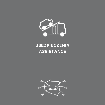
SPRAWDŹ OFERTY UBEZPIECZEŃ
Sprawdź
UBEZPIECZENIA
ASSISTANCE
SPRAWDŹ OFERTY UBEZPIECZEŃ
Sprawdź