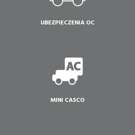
Sprawdź
UBEZPIECZENIA OC
SPRAWDŹ OFERTY UBEZPIECZEŃ
Sprawdź
MINI CASCO