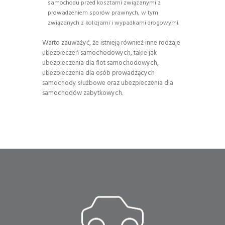
samochodu przed kosztami związanymi z
prowadzeniem sporów prawnych, w tym
związanych z kolizjami i wypadkami drogowymi.
Warto zauważyć, że istnieją również inne rodzaje
ubezpieczeń samochodowych, takie jak
ubezpieczenia dla flot samochodowych,
ubezpieczenia dla osób prowadzących
samochody służbowe oraz ubezpieczenia dla
samochodów zabytkowych.
SPRAWDŹ OFERTY UBEZPIECZEŃ