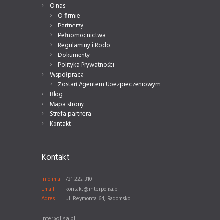
O nas
O firmie
Partnerzy
Pełnomocnictwa
Regulaminy i Rodo
Dokumenty
Polityka Prywatności
Współpraca
Zostań Agentem Ubezpieczeniowym
Blog
Mapa strony
Strefa partnera
Kontakt
Kontakt
Infolinia
731 222 310
Email
kontakt@interpolisa.pl
Adres
ul. Reymonta 64, Radomsko
Interpolisa.pl: