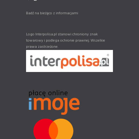
Badź na bieżąco z informacjami
Logo Interpolisa.pl stanowi chroniony znak
towarowy i podlega ochronie prawnej. Wszelkie
prawa zastrzeżone.