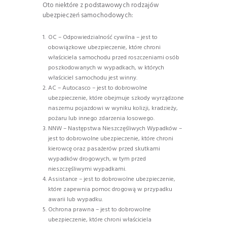
Oto niektóre z podstawowych rodzajów
ubezpieczeń samochodowych:
OC – Odpowiedzialność cywilna – jest to
obowiązkowe ubezpieczenie, które chroni
właściciela samochodu przed roszczeniami osób
poszkodowanych w wypadkach, w których
właściciel samochodu jest winny.
AC – Autocasco – jest to dobrowolne
ubezpieczenie, które obejmuje szkody wyrządzone
naszemu pojazdowi w wyniku kolizji, kradzieży,
pożaru lub innego zdarzenia losowego.
NNW – Następstwa Nieszczęśliwych Wypadków –
jest to dobrowolne ubezpieczenie, które chroni
kierowcę oraz pasażerów przed skutkami
wypadków drogowych, w tym przed
nieszczęśliwymi wypadkami.
Assistance – jest to dobrowolne ubezpieczenie,
które zapewnia pomoc drogową w przypadku
awarii lub wypadku.
Ochrona prawna – jest to dobrowolne
ubezpieczenie, które chroni właściciela