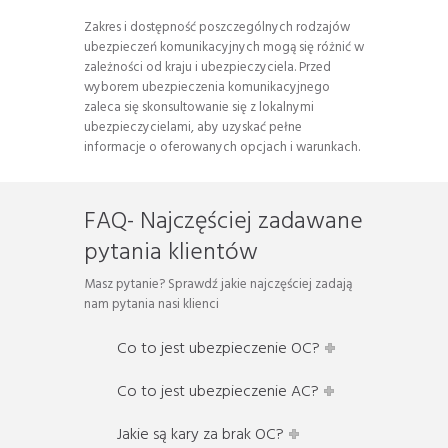
Zakres i dostępność poszczególnych rodzajów
ubezpieczeń komunikacyjnych mogą się różnić w
zależności od kraju i ubezpieczyciela. Przed
wyborem ubezpieczenia komunikacyjnego
zaleca się skonsultowanie się z lokalnymi
ubezpieczycielami, aby uzyskać pełne
informacje o oferowanych opcjach i warunkach.
FAQ- Najczęściej zadawane
pytania klientów
Masz pytanie? Sprawdź jakie najczęściej zadają
nam pytania nasi klienci
Co to jest ubezpieczenie OC?
Co to jest ubezpieczenie AC?
Jakie są kary za brak OC?