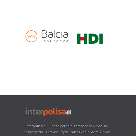
Interpolisa.pl - ubezpieczenia samochodowe oc, ac,
turystyczne, zdrowie i życie, mieszkania, domu, nnw