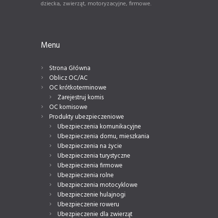
dziecka, zwierząt, motoryzacyjne, firmowe.
Menu
Strona Główna
Oblicz OC/AC
OC krótkoterminowe
Zarejestruj komis
OC komisowe
Produkty ubezpieczeniowe
Ubezpieczenia komunikacyjne
Ubezpieczenia domu, mieszkania
Ubezpieczenia na życie
Ubezpieczenia turystyczne
Ubezpieczenia firmowe
Ubezpieczenia rolne
Ubezpieczenia motocyklowe
Ubezpieczenie hulajnogi
Ubezpieczenie roweru
Ubezpieczenie dla zwierząt