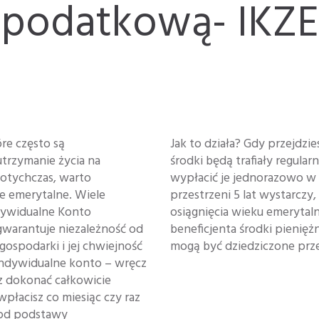
podatkową- IKZE
re często są
Jak to działa? Gdy przejdz
utrzymanie życia na
środki będą trafiały regula
dotychczas, warto
wypłacić je jednorazowo w c
e emerytalne. Wiele
przestrzeni 5 lat wystarczy,
Indywidualne Konto
osiągnięcia wieku emerytaln
gwarantuje niezależność od
beneficjenta środki pienięż
ospodarki i jej chwiejność
mogą być dziedziczone prz
 Indywidualne konto – wręcz
z dokonać całkowicie
 wpłacisz co miesiąc czy raz
 od podstawy