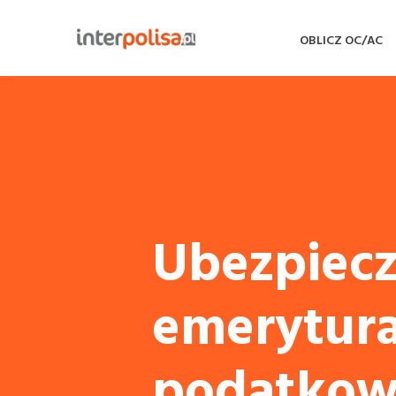
OBLICZ OC/AC
Ubezpiecz
emerytura
podatkow