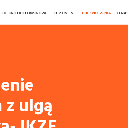
OC KRÓTKOTERMINOWE
KUP ONLINE
UBEZPIECZENIA
O NA
enie
 z ulgą
ą- IKZE