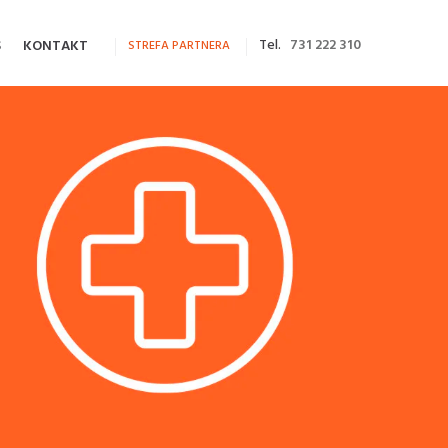
Tel.
731 222 310
S
KONTAKT
STREFA PARTNERA