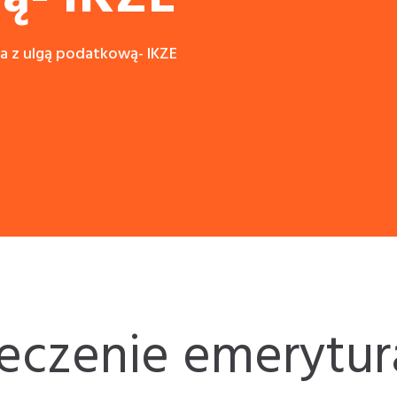
a z ulgą podatkową- IKZE
eczenie emerytura