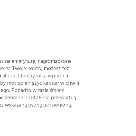
iesz na emeryturę, nagromadzone
rnie na Twoje konto, możesz też
ałości. Choćby kilka wpłat na
 by móc spieniężyć kapitał w chwili
ego. Ponadto w razie śmierci
ne zebrane na IKZE nie przepadają –
ez wskazaną osobę uprawnioną.