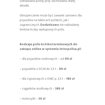
odnawiania polisy przy zachowaniu stałej
składki.
Ubezpieczenie może być zawarte zarówno dla
pojazdów na tablicach polskich, jak i
zagranicznych.
Dodatkowo
nie nakładamy
limitów liczby wykupionych polis.
Rodzaje polis krótkoterminowych do
zakupu online w systemie Interpolisa.pl:
– dla pojazdów osobowych – od
49 zł
– pojazdów o DCM do 3,5 t –
89 zł
– dla ciężarowych o DMC p. 3,5 t –
180 zł
– ciągników siodłowych –
380 zł
– motocykli –
30 zł