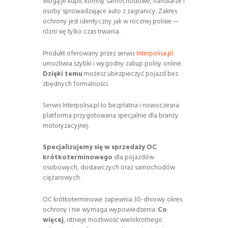
Mogą je kupić komisy samochodowe, handlarze i
osoby sprowadzające auto z zagranicy. Zakres
ochrony jest identyczny jak w rocznej polisie —
różni się tylko czas trwania.
Produkt oferowany przez serwis
Interpolisa.pl
umożliwia szybki i wygodny zakup polisy online.
Dzięki temu
możesz ubezpieczyć pojazd bez
zbędnych formalności.
Serwis Interpolisa.pl to bezpłatna i nowoczesna
platforma przygotowana specjalnie dla branży
motoryzacyjnej.
Specjalizujemy się w sprzedaży OC
krótkoterminowego
dla pojazdów
osobowych, dostawczych oraz samochodów
ciężarowych.
OC krótkoterminowe zapewnia 30-dniowy okres
ochrony i nie wymaga wypowiedzenia.
Co
więcej
, istnieje możliwość wielokrotnego