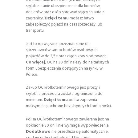
szybkie i tanie ubezpieczenie dla komisów,
dealerów oraz osób sprowadzających auta z
zagranicy.
Dzięki temu
możesz łatwo
zabezpieczyć pojazd na czas sprzedaży lub
transportu.
Jest to rozwiązanie przeznaczone dla
sprzedawców samochodów osobowych,
pojazdów do 3,5 t oraz ciągników siodłowych.
Co więcej
, OC na 30 dni należy do najtańszych
form ubezpieczenia dostępnych na rynku w
Polsce.
Zakup OC krótkoterminowego jest prosty i
szybki, a procedura została ograniczona do
minimum.
Dzięki temu
polisa zapewnia
maksymalną ochronę bez zbędnych formalności.
Polisa OC krótkoterminowego zawierana jest na
dokładnie 30 dni i nie wymaga wypowiedzenia.
Dodatkowo
nie przedłuża się automatycznie,
co daje pełną kontrolę nad kosztami.