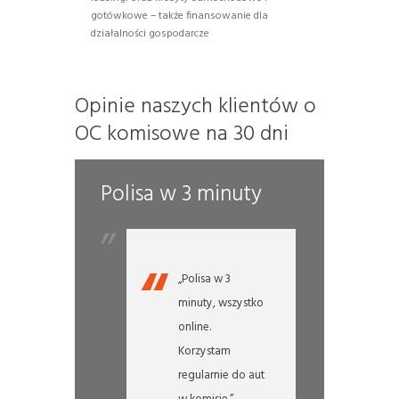
gotówkowe – także finansowanie dla
działalności gospodarcze
Opinie naszych klientów o
OC komisowe na 30 dni
tem
Polisa w 3 minuty
Najpr
 OC
„Naj
wałem.”
komi
„Polisa w 3
minuty, wszystko
Handlarz
ź
online.
Korzystam
regularnie do aut