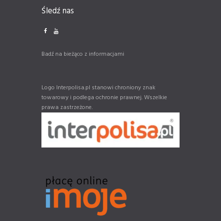
Śledź nas
Badź na bieżąco z informacjami
Logo Interpolisa.pl stanowi chroniony znak
towarowy i podlega ochronie prawnej. Wszelkie
prawa zastrzeżone.