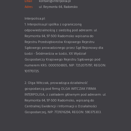
Email
kontakt@interpolisa.pl
Adres
ul. Reymonta 64, Radomsko
Interpolisa.pl:
1. Interpolisa.pl spółka z ograniczoną
odpowiedzialnością z siedzibą pod adresem: ul.
Reymonta 64, 97-500 Radomsko wpisana do
Rejestru Przedsiębiorców Krajowego Rejestru
Sądowego prowadzonego przez Sąd Rejonowy dla
Łodzi - Śródmieścia w Łodzi, XX Wydział
Gospodarczy Krajowego Rejestru Sądowego pod
numerem KRS: 0000506935, NIP: 7252075797, REGON:
101770725.
2. Olga Witczak, prowadząca działalność
gospodarczą pod firmą OLGA WITCZAK FIRMA
INTERPOLISA, z zakładem głównym pod adresem: ul.
Reymonta 64, 97-500 Radomsko, wpisaną do
Centralnej Ewidencji i Informacji o Działalności
Gospodarczej, NIP: 7721016294, REGON: 590375303.