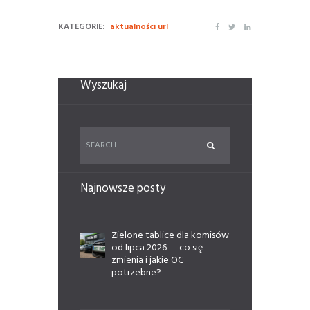
KATEGORIE:
aktualności url
Wyszukaj
Najnowsze posty
Zielone tablice dla komisów
od lipca 2026 — co się
zmienia i jakie OC
potrzebne?