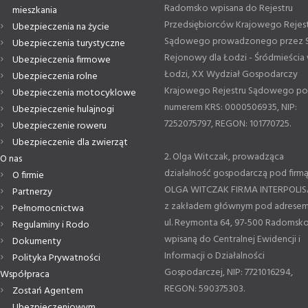
Radomsko wpisana do Rejestru
mieszkania
Przedsiębiorców Krajowego Rejes
Ubezpieczenia na życie
Sądowego prowadzonego przez 
Ubezpieczenia turystyczne
Rejonowy dla Łodzi - Śródmieścia
Ubezpieczenia firmowe
Łodzi, XX Wydział Gospodarczy
Ubezpieczenia rolne
Krajowego Rejestru Sądowego p
Ubezpieczenia motocyklowe
numerem KRS: 0000506935, NIP:
Ubezpieczenie hulajnogi
7252075797, REGON: 101770725.
Ubezpieczenie roweru
Ubezpieczenie dla zwierząt
2. Olga Witczak, prowadząca
O nas
działalność gospodarczą pod firm
O firmie
OLGA WITCZAK FIRMA INTERPOLIS
Partnerzy
z zakładem głównym pod adresem
Pełnomocnictwa
ul. Reymonta 64, 97-500 Radomsko
Regulaminy i Rodo
wpisaną do Centralnej Ewidencji i
Dokumenty
Informacji o Działalności
Polityka Prywatności
Gospodarczej, NIP: 7721016294,
Współpraca
REGON: 590375303.
Zostań Agentem
Ubezpieczeniowym