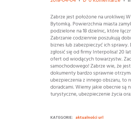
2018-04-04
0
Komentarze
i
Zabrze jest położone na urokliwej W
Bytomką. Powierzchnia miasta zamyk
podzielone na 18 dzielnic, które łącz
Zabrzanie codziennie poszukują dob
biznes lub zabezpieczyć ich sprawy. 
zgłosić się od firmy Interpolisa! 20 l
ofert od wiodących towarzystw. Zad
samochodowego! Zabrze wie, że jest 
dokumenty bardzo sprawnie otrzymają
ubezpieczenia z innego obszaru, to 
doradcami. Wiemy jakie obecnie są n
turystyczne, ubezpieczenie życia ora
KATEGORIE:
aktualności url