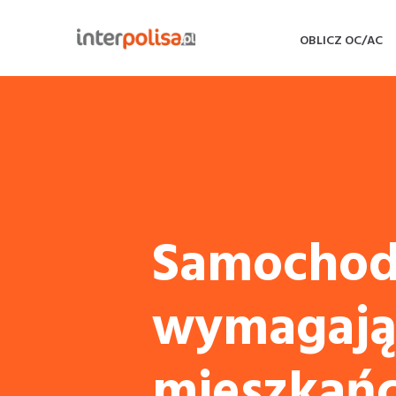
OBLICZ OC/AC
Samochod
wymagają
mieszkań