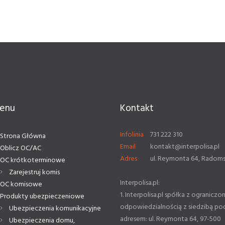
enu
Kontakt
Infolinia
731 222 310
Strona Główna
Email
kontakt@interpolisa.pl
Oblicz OC/AC
Adres
ul. Reymonta 64, Radom
OC krótkoterminowe
Zarejestruj komis
Interpolisa.pl:
OC komisowe
1. Interpolisa.pl spółka z ograniczo
Produkty ubezpieczeniowe
odpowiedzialnością z siedzibą po
Ubezpieczenia komunikacyjne
adresem: ul. Reymonta 64, 97-500
Ubezpieczenia domu,