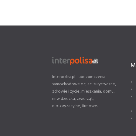
M
Interpolisa.pl - ubezpieczenia
samochodowe oc, ac, turystyczne,
zdrowie i życie, mieszkania, domu,
nnw dziecka, zwierząt,
motoryzacyjne, firmowe.