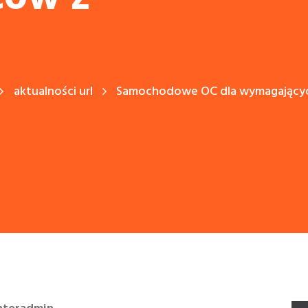
aktualności url
Samochodowe OC dla wymagających