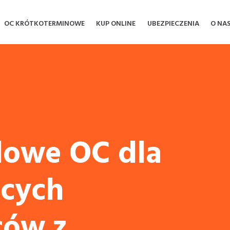
OC KRÓTKOTERMINOWE
KUP ONLINE
UBEZPIECZENIA
O NA
owe OC dla
cych
ców z