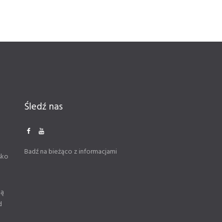
Śledź nas
Badź na bieżąco z informacjami
sko
ną
d