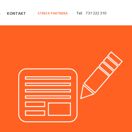
Tel.
731 222 310
S
KONTAKT
STREFA PARTNERA