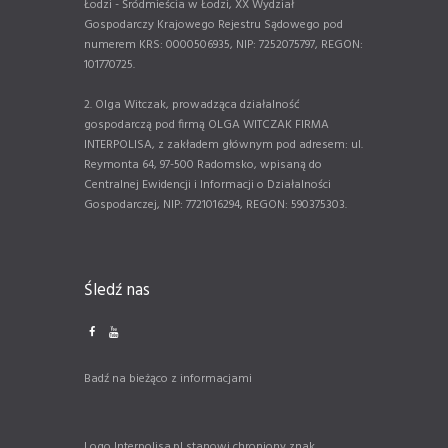
Łodzi - Śródmieścia w Łodzi, XX Wydział
Gospodarczy Krajowego Rejestru Sądowego pod
numerem KRS: 0000506935, NIP: 7252075797, REGON:
101770725.
2. Olga Witczak, prowadząca działalność
gospodarczą pod firmą OLGA WITCZAK FIRMA
INTERPOLISA, z zakładem głównym pod adresem: ul.
Reymonta 64, 97-500 Radomsko, wpisaną do
Centralnej Ewidencji i Informacji o Działalności
Gospodarczej, NIP: 7721016294, REGON: 590375303.
Śledź nas
Badź na bieżąco z informacjami
Logo Interpolisa.pl stanowi chroniony znak