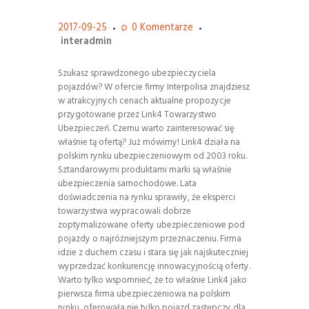
2017-09-25
0
Komentarze
interadmin
Szukasz sprawdzonego ubezpieczyciela
pojazdów? W ofercie firmy Interpolisa znajdziesz
w atrakcyjnych cenach aktualne propozycje
przygotowane przez Link4 Towarzystwo
Ubezpieczeń. Czemu warto zainteresować się
właśnie tą ofertą? Już mówimy! Link4 działa na
polskim rynku ubezpieczeniowym od 2003 roku.
Sztandarowymi produktami marki są właśnie
ubezpieczenia samochodowe. Lata
doświadczenia na rynku sprawiły, że eksperci
towarzystwa wypracowali dobrze
zoptymalizowane oferty ubezpieczeniowe pod
pojazdy o najróżniejszym przeznaczeniu. Firma
idzie z duchem czasu i stara się jak najskuteczniej
wyprzedzać konkurencję innowacyjnością oferty.
Warto tylko wspomnieć, że to właśnie Link4 jako
pierwsza firma ubezpieczeniowa na polskim
rynku, oferowała nie tylko pojazd zastępczy dla