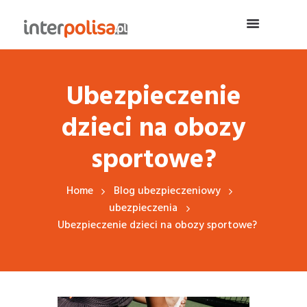
Ubezpieczenie
dzieci na obozy
sportowe?
Home
Blog ubezpieczeniowy
ubezpieczenia
Ubezpieczenie dzieci na obozy sportowe?