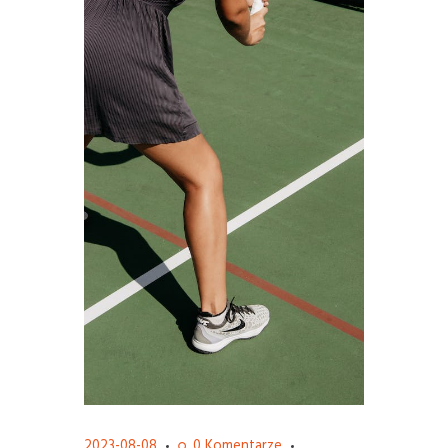
2023-08-08
0
Komentarze