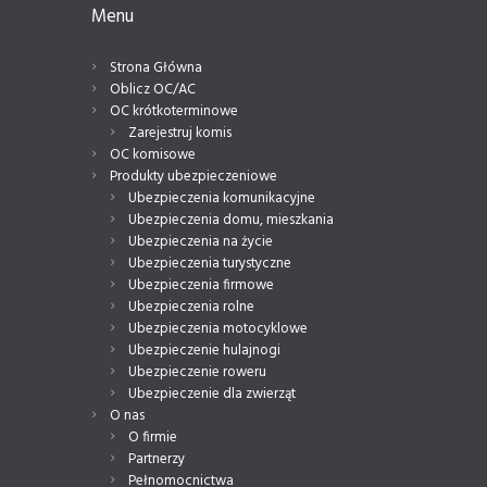
Menu
Strona Główna
Oblicz OC/AC
OC krótkoterminowe
Zarejestruj komis
OC komisowe
Produkty ubezpieczeniowe
Ubezpieczenia komunikacyjne
Ubezpieczenia domu, mieszkania
Ubezpieczenia na życie
Ubezpieczenia turystyczne
Ubezpieczenia firmowe
Ubezpieczenia rolne
Ubezpieczenia motocyklowe
Ubezpieczenie hulajnogi
Ubezpieczenie roweru
Ubezpieczenie dla zwierząt
O nas
O firmie
Partnerzy
Pełnomocnictwa