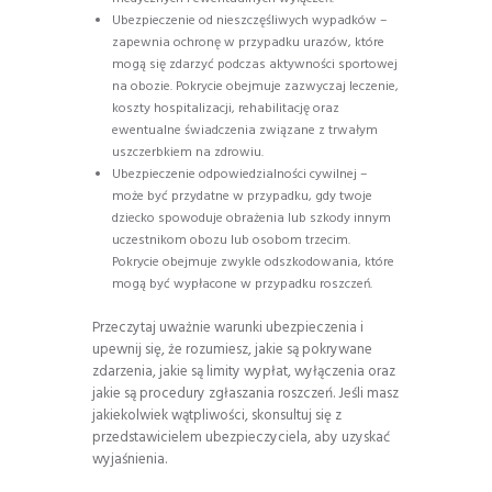
Ubezpieczenie od nieszczęśliwych wypadków –
zapewnia ochronę w przypadku urazów, które
mogą się zdarzyć podczas aktywności sportowej
na obozie. Pokrycie obejmuje zazwyczaj leczenie,
koszty hospitalizacji, rehabilitację oraz
ewentualne świadczenia związane z trwałym
uszczerbkiem na zdrowiu.
Ubezpieczenie odpowiedzialności cywilnej –
może być przydatne w przypadku, gdy twoje
dziecko spowoduje obrażenia lub szkody innym
uczestnikom obozu lub osobom trzecim.
Pokrycie obejmuje zwykle odszkodowania, które
mogą być wypłacone w przypadku roszczeń.
Przeczytaj uważnie warunki ubezpieczenia i
upewnij się, że rozumiesz, jakie są pokrywane
zdarzenia, jakie są limity wypłat, wyłączenia oraz
jakie są procedury zgłaszania roszczeń. Jeśli masz
jakiekolwiek wątpliwości, skonsultuj się z
przedstawicielem ubezpieczyciela, aby uzyskać
wyjaśnienia.