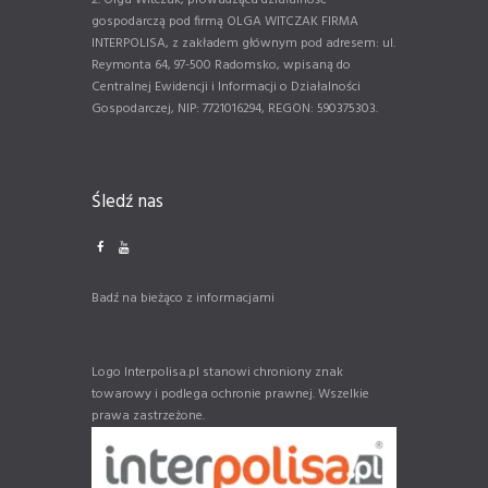
gospodarczą pod firmą OLGA WITCZAK FIRMA
INTERPOLISA, z zakładem głównym pod adresem: ul.
Reymonta 64, 97-500 Radomsko, wpisaną do
Centralnej Ewidencji i Informacji o Działalności
Gospodarczej, NIP: 7721016294, REGON: 590375303.
Śledź nas
Badź na bieżąco z informacjami
Logo Interpolisa.pl stanowi chroniony znak
towarowy i podlega ochronie prawnej. Wszelkie
prawa zastrzeżone.