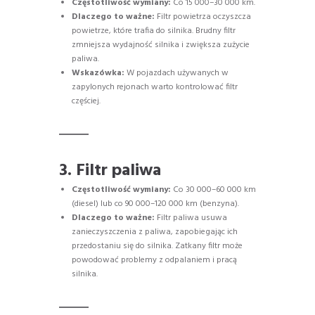
Częstotliwość wymiany:
Co 15 000–30 000 km.
Dlaczego to ważne:
Filtr powietrza oczyszcza
powietrze, które trafia do silnika. Brudny filtr
zmniejsza wydajność silnika i zwiększa zużycie
paliwa.
Wskazówka:
W pojazdach używanych w
zapylonych rejonach warto kontrolować filtr
częściej.
3. Filtr paliwa
Częstotliwość wymiany:
Co 30 000–60 000 km
(diesel) lub co 90 000–120 000 km (benzyna).
Dlaczego to ważne:
Filtr paliwa usuwa
zanieczyszczenia z paliwa, zapobiegając ich
przedostaniu się do silnika. Zatkany filtr może
powodować problemy z odpalaniem i pracą
silnika.