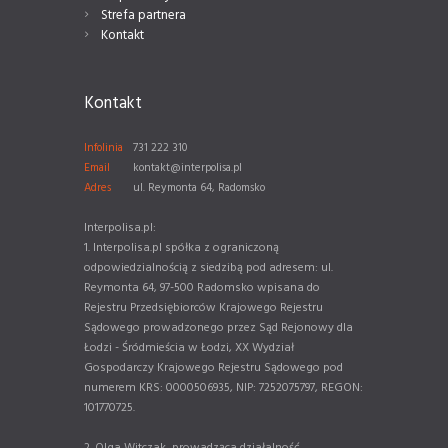
Strefa partnera
Kontakt
Kontakt
Infolinia
731 222 310
Email
kontakt@interpolisa.pl
Adres
ul. Reymonta 64, Radomsko
Interpolisa.pl:
1. Interpolisa.pl spółka z ograniczoną
odpowiedzialnością z siedzibą pod adresem: ul.
Reymonta 64, 97-500 Radomsko wpisana do
Rejestru Przedsiębiorców Krajowego Rejestru
Sądowego prowadzonego przez Sąd Rejonowy dla
Łodzi - Śródmieścia w Łodzi, XX Wydział
Gospodarczy Krajowego Rejestru Sądowego pod
numerem KRS: 0000506935, NIP: 7252075797, REGON:
101770725.
2. Olga Witczak, prowadząca działalność