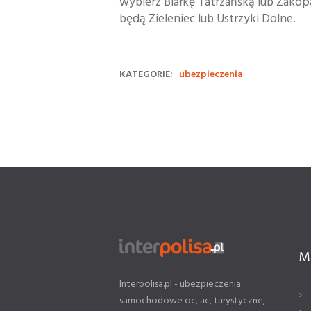
wybierz Białkę Tatrzańską lub Zakop
będą Zieleniec lub Ustrzyki Dolne.
KATEGORIE:
ubezpieczenia
M
Interpolisa.pl - ubezpieczenia
samochodowe oc, ac, turystyczne,