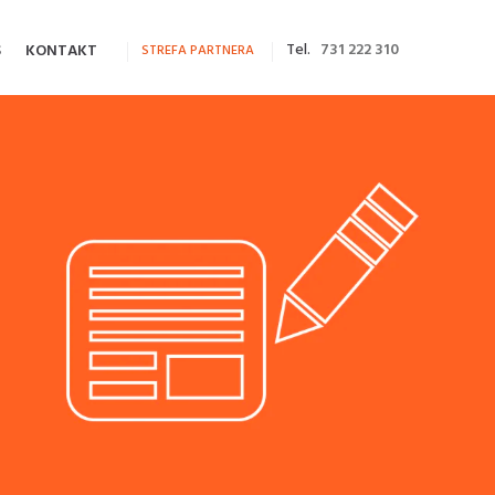
Tel.
731 222 310
S
KONTAKT
STREFA PARTNERA