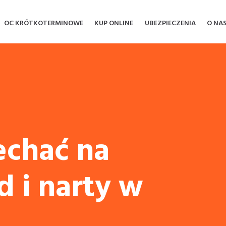
OC KRÓTKOTERMINOWE
KUP ONLINE
UBEZPIECZENIA
O NA
echać na
 i narty w