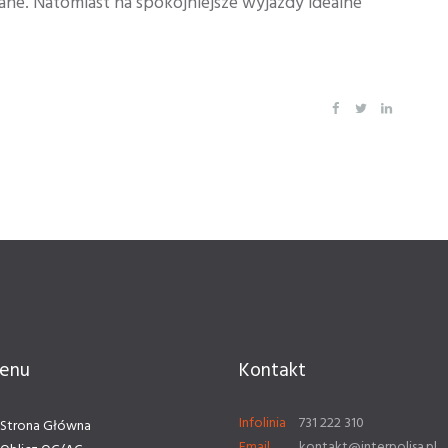
ane. Natomiast na spokojniejsze wyjazdy idealne
enu
Kontakt
Infolinia
731 222 310
Strona Główna
Email
kontakt@interpolisa.pl