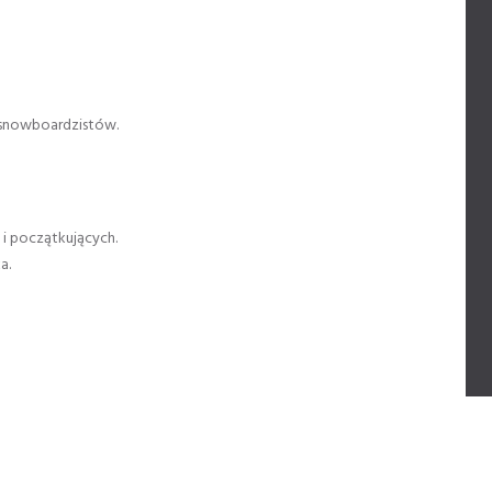
i snowboardzistów.
n i początkujących.
a.