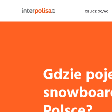
OBLICZ OC/AC
Gdzie poj
snowboard
Polsce?