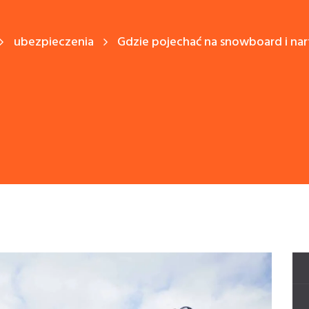
ubezpieczenia
Gdzie pojechać na snowboard i nar