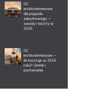
OC
krótkoterminowe
dla pojazdu
zabytkowego —
zasady i koszty w
2026
OC
krótkoterminowe —
ile kosztuje w 2026
roku? Cennik i
porównanie