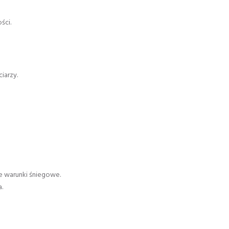
ści.
iarzy.
e warunki śniegowe.
a.