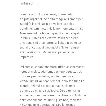
interadmin
Lorem ipsum dolor sit amet, consectetur
adipiscing elit. Nunc porta fringilla ullamcorper.
Morbi felis orci, lacinia a velit et, sodales
condimentum metus. Nulla non fermentum nisl.
Maecenas id molestie turpis, sit amet feugiat
lorem. Curabitur sed erat vel tellus hendrerit
tincidunt. Sed arcu tortor, sollicitudin ac lectus
sed, rhoncus iaculis lectus. Ut efficitur feugiat
enim a euismod. Mauris suscipit vehicula
imperdiet.
Pellentesque habitant morbi tristique senectus et
netus et malesuada fames ac turpis egestas. Ut
tristique pretium tellus, sed fermentum est
vestibulum id. Aenean semper, odio sed fringilla
blandit, nisl nulla placerat mauris, sit amet
commodo mi turpis at libero. Curabitur varius
eros et lacus rutrum consequat. Mauris sollicitudin
enim condimentum, luctus justo non, molestie
nisl. Aenean et egestas nulla. Pellentesque