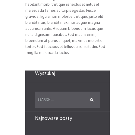
habitant morbi tristique senectus et netus et
malesuada fames ac turpis egestas. Fusce
gravida, ligula non molestie tristique, justo elit
blandit risus, blandit maximus augue magna
accumsan ante. Aliquam bibendum lacus quis
nulla dignissim faucibus. Sed mauris enim,
bibendum at purus aliquet, maximus molestie
tortor. Sed faucibus et tellus eu sollicitudin. Sed
fringilla malesuada luctus.
Wyszukaj
Najnowsze posty