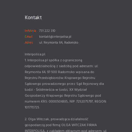
Kontakt
Infolinia
731 222 310
Email
kontakt@interpolisa.pl
Adres
ul. Reymonta 64, Radomsko
Interpolisa.pl:
1. Interpolisa.pl spółka z ograniczoną
odpowiedzialnością z siedzibą pod adresem: ul.
Reymonta 64, 97-500 Radomsko wpisana do
Rejestru Przedsiębiorców Krajowego Rejestru
Sądowego prowadzonego przez Sąd Rejonowy dla
Łodzi - Śródmieścia w Łodzi, XX Wydział
Gospodarczy Krajowego Rejestru Sądowego pod
numerem KRS: 0000506935, NIP: 7252075797, REGON:
101770725.
2. Olga Witczak, prowadząca działalność
gospodarczą pod firmą OLGA WITCZAK FIRMA
INTERPOLISA, z zakładem głównym pod adresem: ul.