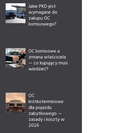
Jakie PKD jest
wymagane do
zakupu OC
komisowego?
OC komisowe a
zmiana właściciela
— co kupujący musi
wiedzieć?
OC
krótkoterminowe
dla pojazdu
zabytkowego —
zasady i koszty w
2026