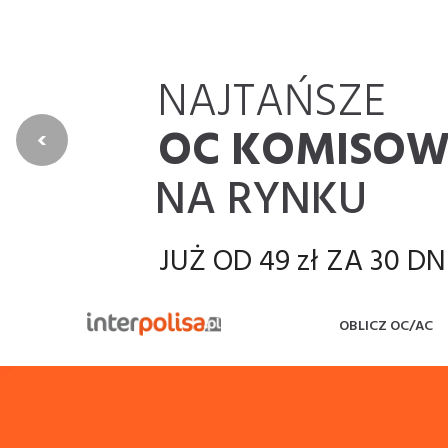
OC AC
OBLICZ SWOJĄ SKŁADKĘ
NAJTAŃSZE
PORÓWNYWA
OC KOMISOW
‹
NA RYNKU
JUŻ OD 49 zł ZA 30 DN
NAJTAŃSZA OFERTA
OBLICZ OC/AC
DLA KOMISÓW i DEA
SAMOCHODOWYCH