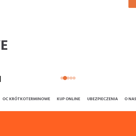
RKA
E
I
OC KRÓTKOTERMINOWE
KUP ONLINE
UBEZPIECZENIA
O NA
LERÓW