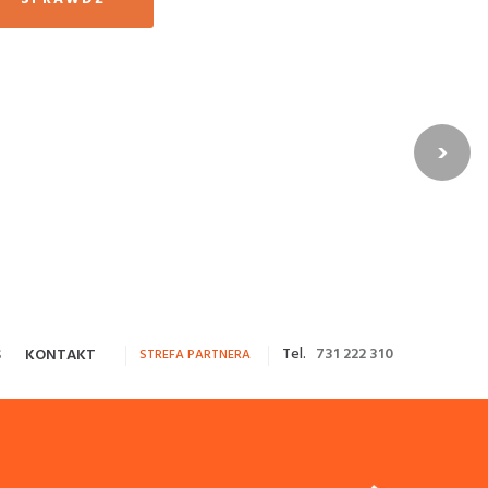
›
Tel.
731 222 310
S
KONTAKT
STREFA PARTNERA