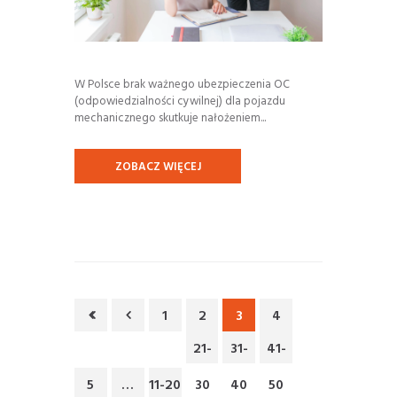
W Polsce brak ważnego ubezpieczenia OC
(odpowiedzialności cywilnej) dla pojazdu
mechanicznego skutkuje nałożeniem...
ZOBACZ WIĘCEJ
1
2
3
4
21-
31-
41-
5
…
11-20
30
40
50