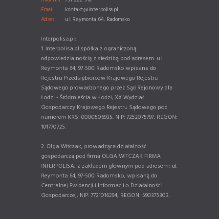
Infolinia
731 222 310
Email
kontakt@interpolisa.pl
Adres
ul. Reymonta 64, Radomsko
Interpolisa.pl:
1. Interpolisa.pl spółka z ograniczoną
odpowiedzialnością z siedzibą pod adresem: ul.
Reymonta 64, 97-500 Radomsko wpisana do
Rejestru Przedsiębiorców Krajowego Rejestru
Sądowego prowadzonego przez Sąd Rejonowy dla
Łodzi - Śródmieścia w Łodzi, XX Wydział
Gospodarczy Krajowego Rejestru Sądowego pod
numerem KRS: 0000506935, NIP: 7252075797, REGON:
101770725.
2. Olga Witczak, prowadząca działalność
gospodarczą pod firmą OLGA WITCZAK FIRMA
INTERPOLISA, z zakładem głównym pod adresem: ul.
Reymonta 64, 97-500 Radomsko, wpisaną do
Centralnej Ewidencji i Informacji o Działalności
Gospodarczej, NIP: 7721016294, REGON: 590375303.