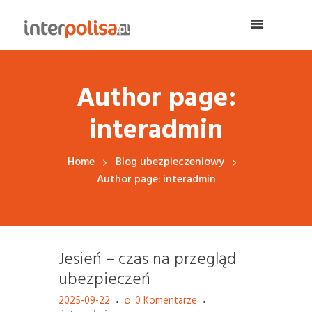
Author page:
interadmin
Home
Blog ubezpieczeniowy
Author page: interadmin
Jesień – czas na przegląd
ubezpieczeń
2025-09-22
0
Komentarze