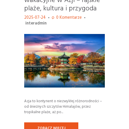
wakacyjne w Azji – rajskie
plaże, kultura i przygoda
2025-07-24
0
Komentarze
interadmin
Azja to kontynent o niezwykłej różnorodności –
od śnieżnych szczytów Himalajów, przez
tropikalne plaże, aż po...
ZOBACZ WIĘCEJ