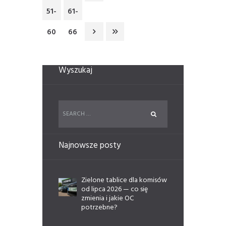
51-
61-
60
66
Wyszukaj
Najnowsze posty
Zielone tablice dla komisów
od lipca 2026 — co się
zmienia i jakie OC
potrzebne?