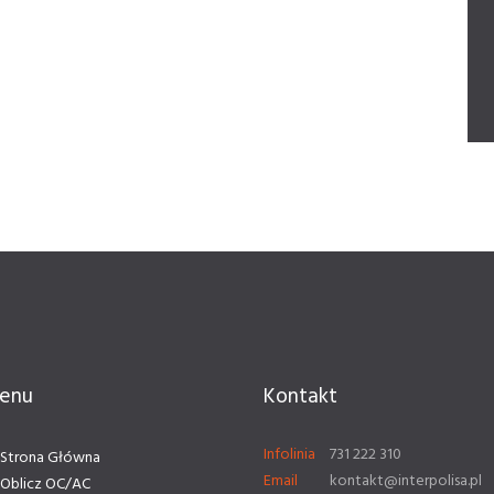
enu
Kontakt
Infolinia
731 222 310
Strona Główna
Email
kontakt@interpolisa.pl
Oblicz OC/AC