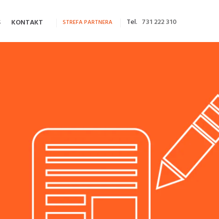
Tel.
731 222 310
S
KONTAKT
STREFA PARTNERA