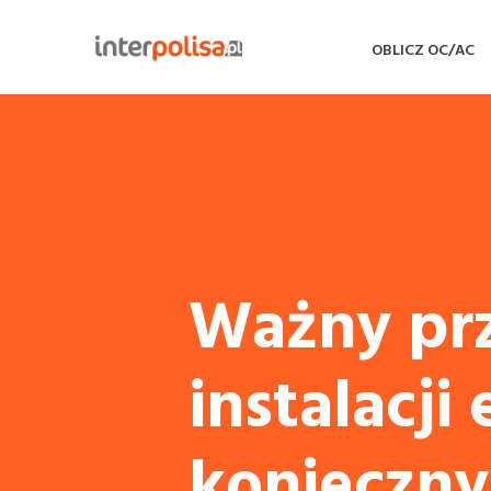
OBLICZ OC/AC
Ważny pr
instalacji
konieczny