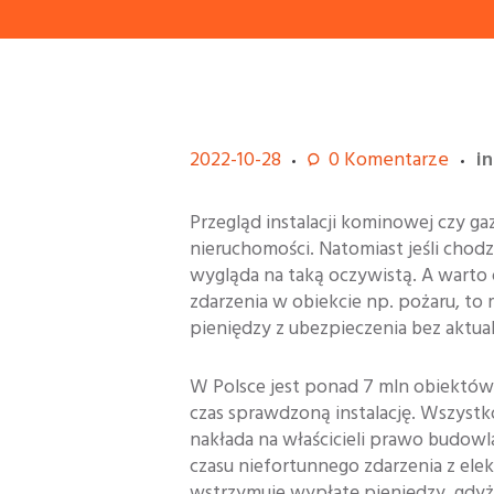
2022-10-28
0
Komentarze
i
Przegląd instalacji kominowej czy ga
nieruchomości. Natomiast jeśli chodzi
wygląda na taką oczywistą. A warto 
zdarzenia w obiekcie np. pożaru, 
pieniędzy z ubezpieczenia bez aktual
W Polsce jest ponad 7 mln obiektów 
czas sprawdzoną instalację. Wszyst
nakłada na właścicieli prawo budowl
czasu niefortunnego zdarzenia z elek
wstrzymuje wypłatę pieniędzy, gdyż