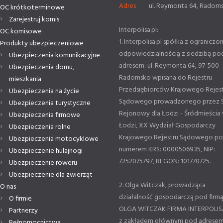
Adres
ul. Reymonta 64, Radom
OC krótkoterminowe
Zarejestruj komis
Interpolisa.pl:
OC komisowe
1. Interpolisa.pl spółka z ograniczo
Produkty ubezpieczeniowe
odpowiedzialnością z siedzibą po
Ubezpieczenia komunikacyjne
adresem: ul. Reymonta 64, 97-500
Ubezpieczenia domu,
Radomsko wpisana do Rejestru
mieszkania
Przedsiębiorców Krajowego Rejes
Ubezpieczenia na życie
Sądowego prowadzonego przez 
Ubezpieczenia turystyczne
Rejonowy dla Łodzi - Śródmieścia
Ubezpieczenia firmowe
Łodzi, XX Wydział Gospodarczy
Ubezpieczenia rolne
Krajowego Rejestru Sądowego p
Ubezpieczenia motocyklowe
numerem KRS: 0000506935, NIP:
Ubezpieczenie hulajnogi
7252075797, REGON: 101770725.
Ubezpieczenie roweru
Ubezpieczenie dla zwierząt
2. Olga Witczak, prowadząca
O nas
działalność gospodarczą pod firm
O firmie
OLGA WITCZAK FIRMA INTERPOLIS
Partnerzy
z zakładem głównym pod adresem
Pełnomocnictwa