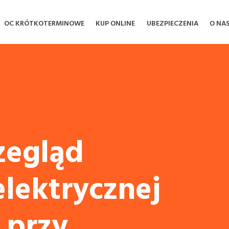
OC KRÓTKOTERMINOWE
KUP ONLINE
UBEZPIECZENIA
O NA
zegląd
 elektrycznej
 przy