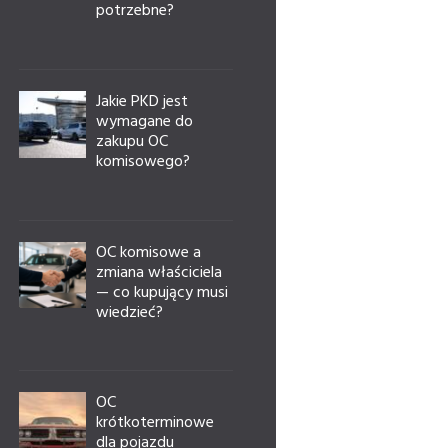
potrzebne?
Jakie PKD jest
wymagane do
zakupu OC
komisowego?
OC komisowe a
zmiana właściciela
— co kupujący musi
wiedzieć?
OC
krótkoterminowe
dla pojazdu