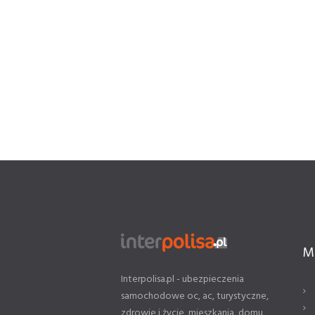
M
Interpolisa.pl - ubezpieczenia
samochodowe oc, ac, turystyczne,
zdrowie i życie, mieszkania, domu,