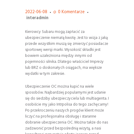
2022-06-08
0
Komentarze
interadmin
Kierowcy Subaru mogą zapłacić za
ubezpieczenie niemałą kwotę. Jest to wizja z jaką
przede wszystkim muszą się zmierzyć posiadacze
sportowej wersji marki. Wysokość składki jest
bowiem uzależniona między innymi od
pojemności silnika. Dlatego właściciel Imprezy
lub BRZ o doskonałych osiągach, ma większe
wydatki w tym zakresie.
Ubezpieczenie OC można kupić na wiele
sposobów. Najbardziej popularnymi jest udanie
się do siedziby ubezpieczyciela lub multiagenta. I
osobiście my jako Intrpolisa do tego zachęcamy!
Po przekroczeniu naszych progów klient może
liczyć na profesjonalna obsługę i staranne
dobranie ubezpieczenia OC. Można także do nas
zadzwonić przed bezpośrednią wizytą, a nasi