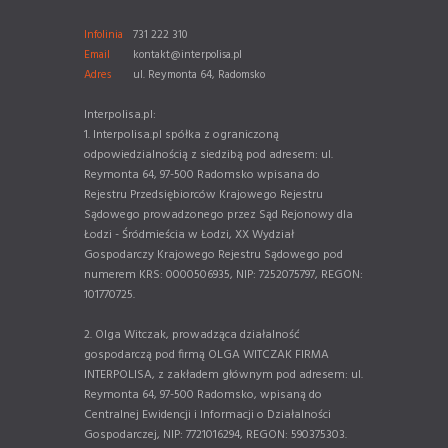
Infolinia
731 222 310
Email
kontakt@interpolisa.pl
Adres
ul. Reymonta 64, Radomsko
Interpolisa.pl:
1. Interpolisa.pl spółka z ograniczoną
odpowiedzialnością z siedzibą pod adresem: ul.
Reymonta 64, 97-500 Radomsko wpisana do
Rejestru Przedsiębiorców Krajowego Rejestru
Sądowego prowadzonego przez Sąd Rejonowy dla
Łodzi - Śródmieścia w Łodzi, XX Wydział
Gospodarczy Krajowego Rejestru Sądowego pod
numerem KRS: 0000506935, NIP: 7252075797, REGON:
101770725.
2. Olga Witczak, prowadząca działalność
gospodarczą pod firmą OLGA WITCZAK FIRMA
INTERPOLISA, z zakładem głównym pod adresem: ul.
Reymonta 64, 97-500 Radomsko, wpisaną do
Centralnej Ewidencji i Informacji o Działalności
Gospodarczej, NIP: 7721016294, REGON: 590375303.