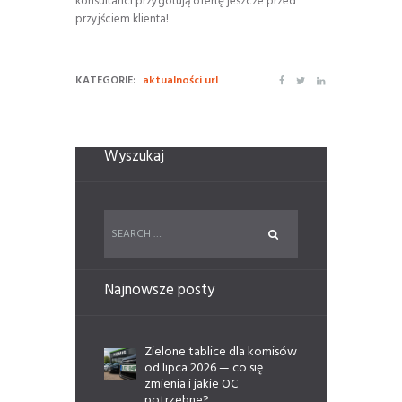
konsultanci przygotują ofertę jeszcze przed
przyjściem klienta!
KATEGORIE:
aktualności url
Wyszukaj
Najnowsze posty
Zielone tablice dla komisów
od lipca 2026 — co się
zmienia i jakie OC
potrzebne?