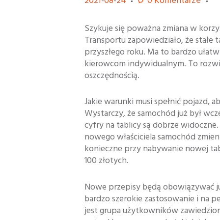
2021-08-24
0
Komentarze
Szykuje się poważna zmiana w korzys
Transportu zapowiedziało, że stałe 
przyszłego roku. Ma to bardzo ułat
kierowcom indywidualnym. To rozwią
oszczędnością.
Jakie warunki musi spełnić pojazd, ab
Wystarczy, że samochód już był wcze
cyfry na tablicy są dobrze widoczne.
nowego właściciela samochód zmieni 
konieczne przy nabywanie nowej tabl
100 złotych.
Nowe przepisy będą obowiązywać ju
bardzo szerokie zastosowanie i na 
jest grupa użytkowników zawiedzio