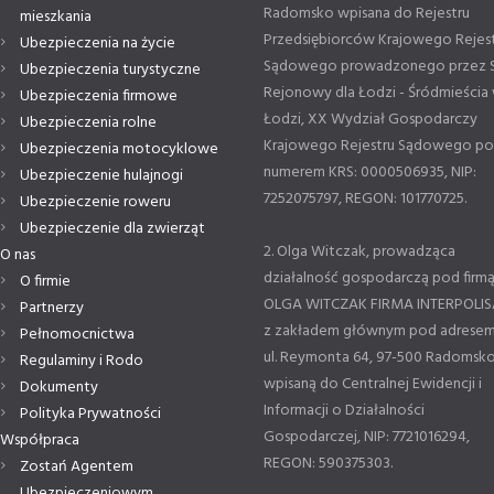
Radomsko wpisana do Rejestru
mieszkania
Przedsiębiorców Krajowego Rejes
Ubezpieczenia na życie
Sądowego prowadzonego przez 
Ubezpieczenia turystyczne
Rejonowy dla Łodzi - Śródmieścia
Ubezpieczenia firmowe
Łodzi, XX Wydział Gospodarczy
Ubezpieczenia rolne
Krajowego Rejestru Sądowego p
Ubezpieczenia motocyklowe
numerem KRS: 0000506935, NIP:
Ubezpieczenie hulajnogi
7252075797, REGON: 101770725.
Ubezpieczenie roweru
Ubezpieczenie dla zwierząt
2. Olga Witczak, prowadząca
O nas
działalność gospodarczą pod firm
O firmie
OLGA WITCZAK FIRMA INTERPOLIS
Partnerzy
z zakładem głównym pod adresem
Pełnomocnictwa
ul. Reymonta 64, 97-500 Radomsko
Regulaminy i Rodo
wpisaną do Centralnej Ewidencji i
Dokumenty
Informacji o Działalności
Polityka Prywatności
Gospodarczej, NIP: 7721016294,
Współpraca
REGON: 590375303.
Zostań Agentem
Ubezpieczeniowym