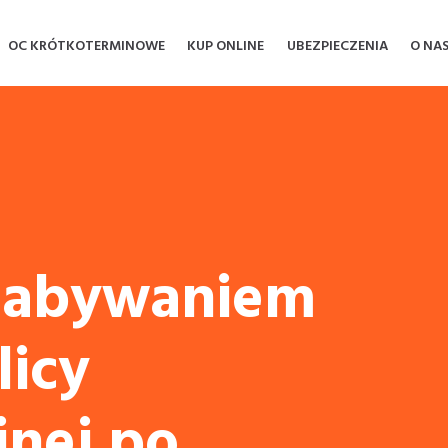
OC KRÓTKOTERMINOWE
KUP ONLINE
UBEZPIECZENIA
O NA
 nabywaniem
licy
jnej po