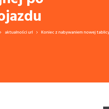
ojazdu
aktualności url
Koniec z nabywaniem nowej tablicy.