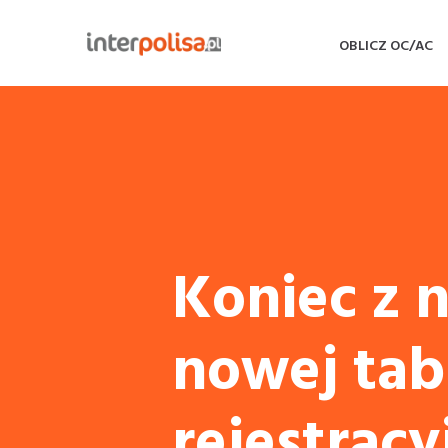
OBLICZ OC/AC
Koniec z
nowej tab
rejestracy