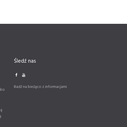
Śledź nas
Badź na bieżąco z informacjami
sko
ną
d