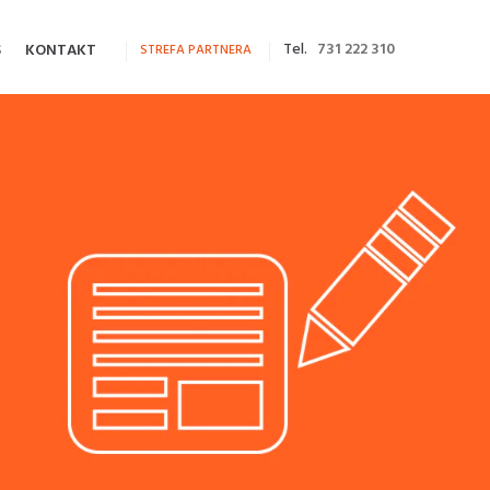
Tel.
731 222 310
S
KONTAKT
STREFA PARTNERA