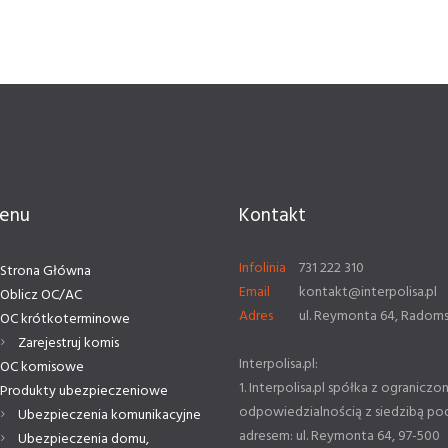
enu
Kontakt
Infolinia
731 222 310
Strona Główna
Email
kontakt@interpolisa.pl
Oblicz OC/AC
Adres
ul. Reymonta 64, Radom
OC krótkoterminowe
Zarejestruj komis
Interpolisa.pl:
OC komisowe
1. Interpolisa.pl spółka z ograniczo
Produkty ubezpieczeniowe
odpowiedzialnością z siedzibą po
Ubezpieczenia komunikacyjne
adresem: ul. Reymonta 64, 97-500
Ubezpieczenia domu,