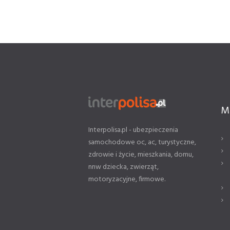
M
Interpolisa.pl - ubezpieczenia
samochodowe oc, ac, turystyczne,
zdrowie i życie, mieszkania, domu,
nnw dziecka, zwierząt,
motoryzacyjne, firmowe.