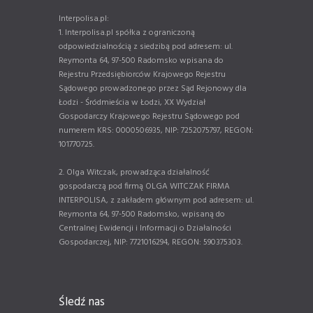
Interpolisa.pl:
1. Interpolisa.pl spółka z ograniczoną
odpowiedzialnością z siedzibą pod adresem: ul.
Reymonta 64, 97-500 Radomsko wpisana do
Rejestru Przedsiębiorców Krajowego Rejestru
Sądowego prowadzonego przez Sąd Rejonowy dla
Łodzi - Śródmieścia w Łodzi, XX Wydział
Gospodarczy Krajowego Rejestru Sądowego pod
numerem KRS: 0000506935, NIP: 7252075797, REGON:
101770725.
2. Olga Witczak, prowadząca działalność
gospodarczą pod firmą OLGA WITCZAK FIRMA
INTERPOLISA, z zakładem głównym pod adresem: ul.
Reymonta 64, 97-500 Radomsko, wpisaną do
Centralnej Ewidencji i Informacji o Działalności
Gospodarczej, NIP: 7721016294, REGON: 590375303.
Śledź nas