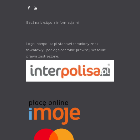
Badź na bieżąco z informacjami
Logo Interpolisa.pl stanowi chroniony znak
towarowy i podlega ochronie prawnej. Wszelkie
prawa zastrzeżone.