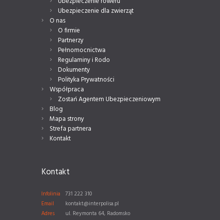
Ubezpieczenie roweru
Ubezpieczenie dla zwierząt
O nas
O firmie
Partnerzy
Pełnomocnictwa
Regulaminy i Rodo
Dokumenty
Polityka Prywatności
Współpraca
Zostań Agentem Ubezpieczeniowym
Blog
Mapa strony
Strefa partnera
Kontakt
Kontakt
Infolinia
731 222 310
Email
kontakt@interpolisa.pl
Adres
ul. Reymonta 64, Radomsko