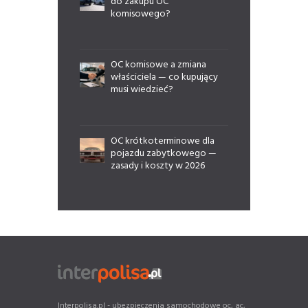
do zakupu OC
komisowego?
OC komisowe a zmiana
właściciela — co kupujący
musi wiedzieć?
OC krótkoterminowe dla
pojazdu zabytkowego —
zasady i koszty w 2026
Interpolisa.pl - ubezpieczenia samochodowe oc, ac,