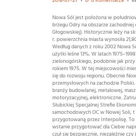
2018-07-27
0
Komentarze
i
Nowa Sól jest położona w południo
brzegu Odry na obszarze zachodniej 
Głogowskiej). Historycznie leży na s
r. powierzchnia miasta wynosiła 21,
Według danych z roku 2002 Nowa Sól
użytki leśne 13%. W latach 1975–199
zielonogórskiego, podobnie jak prz
rokiem 1975. W tej miejscowości mie
się do rozwoju regionu. Obecnie No
przemysłowych na zachodzie Polski. I
branży budowlanej, metalowej, masz
motoryzacyjnej, elektroniczne. Zatr
Słubickiej Specjalnej Strefie Ekonom
samochodowych OC w Nowej Soli, t k
przygotowaną przez Interpolisę. To s
wstanie przygotować dla Ciebie nap
czuł się bezpiecznie, niezależnie cz