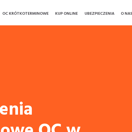
OC KRÓTKOTERMINOWE
KUP ONLINE
UBEZPIECZENIA
O NA
enia
owe OC w