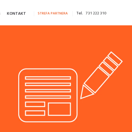
Tel.
731 222 310
S
KONTAKT
STREFA PARTNERA