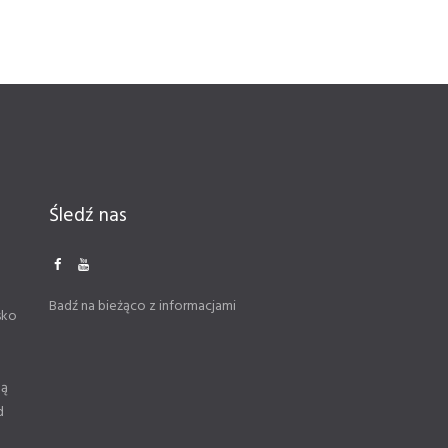
Śledź nas
Badź na bieżąco z informacjami
sko
ną
d