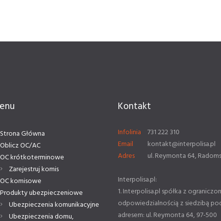
enu
Kontakt
Infolinia
731 222 310
Strona Główna
Email
kontakt@interpolisa.pl
Oblicz OC/AC
Adres
ul. Reymonta 64, Radom
OC krótkoterminowe
Zarejestruj komis
Interpolisa.pl:
OC komisowe
1. Interpolisa.pl spółka z ograniczo
Produkty ubezpieczeniowe
odpowiedzialnością z siedzibą po
Ubezpieczenia komunikacyjne
adresem: ul. Reymonta 64, 97-500
Ubezpieczenia domu,