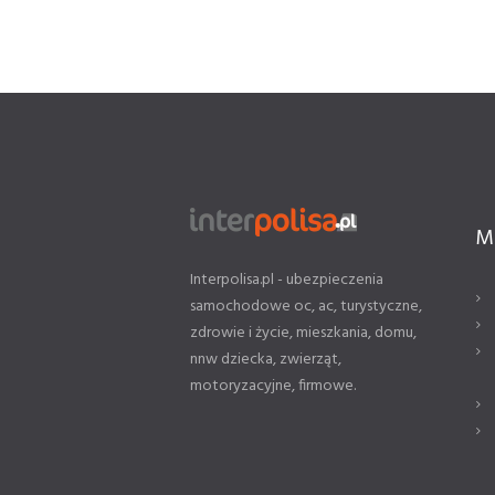
M
Interpolisa.pl - ubezpieczenia
samochodowe oc, ac, turystyczne,
zdrowie i życie, mieszkania, domu,
nnw dziecka, zwierząt,
motoryzacyjne, firmowe.