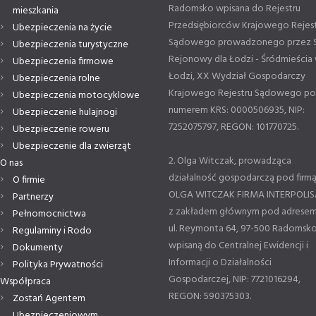
Radomsko wpisana do Rejestru
mieszkania
Przedsiębiorców Krajowego Rejes
Ubezpieczenia na życie
Sądowego prowadzonego przez 
Ubezpieczenia turystyczne
Rejonowy dla Łodzi - Śródmieścia
Ubezpieczenia firmowe
Łodzi, XX Wydział Gospodarczy
Ubezpieczenia rolne
Krajowego Rejestru Sądowego p
Ubezpieczenia motocyklowe
numerem KRS: 0000506935, NIP:
Ubezpieczenie hulajnogi
7252075797, REGON: 101770725.
Ubezpieczenie roweru
Ubezpieczenie dla zwierząt
2. Olga Witczak, prowadząca
O nas
działalność gospodarczą pod firm
O firmie
OLGA WITCZAK FIRMA INTERPOLIS
Partnerzy
z zakładem głównym pod adresem
Pełnomocnictwa
ul. Reymonta 64, 97-500 Radomsko
Regulaminy i Rodo
wpisaną do Centralnej Ewidencji i
Dokumenty
Informacji o Działalności
Polityka Prywatności
Gospodarczej, NIP: 7721016294,
Współpraca
REGON: 590375303.
Zostań Agentem
Ubezpieczeniowym