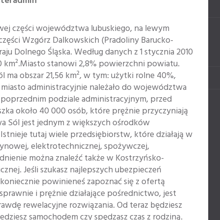
nteradmin
wej części województwa lubuskiego, na lewym
części Wzgórz Dalkowskich (Pradoliny Barucko-
kraju Dolnego Śląska. Według danych z 1 stycznia 2010
80 km².Miasto stanowi 2,8% powierzchni powiatu.
 ma obszar 21,56 km², w tym: użytki rolne 40%,
8 miasto administracyjnie należało do województwa
y poprzednim podziale administracyjnym, przed
szka około 40 000 osób, które prężnie przyczyniają
wa Sól jest jednym z większych ośrodków
stnieje tutaj wiele przedsiębiorstw, które działają w
ynowej, elektrotechnicznej, spożywczej,
udnienie można znaleźć także w Kostrzyńsko-
icznej. Jeśli szukasz najlepszych ubezpieczeń
oniecznie powinieneś zapoznać się z ofertą
prawnie i prężnie działające pośrednictwo, jest
rawdę rewelacyjne rozwiązania. Od teraz będziesz
y jedziesz samochodem czy spędzasz czas z rodziną.