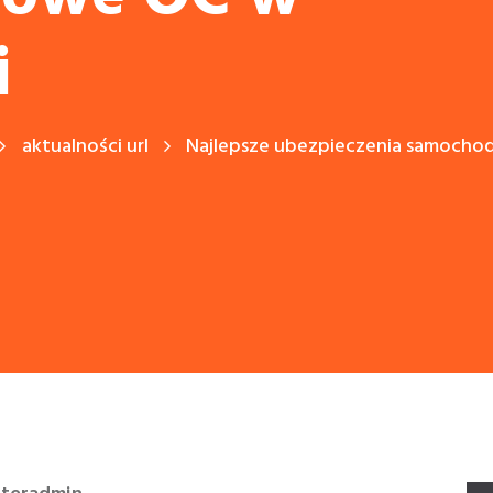
i
aktualności url
Najlepsze ubezpieczenia samocho