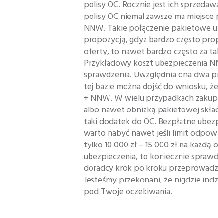
polisy OC. Rocznie jest ich sprzedaw
polisy OC niemal zawsze ma miejsce
NNW. Takie połączenie pakietowe ub
propozycją, gdyż bardzo często prop
oferty, to nawet bardzo często za ta
Przykładowy koszt ubezpieczenia 
sprawdzenia. Uwzględnia ona dwa p
tej bazie można dojść do wniosku, ż
+ NNW. W wielu przypadkach zakup
albo nawet obniżką pakietowej skła
taki dodatek do OC. Bezpłatne ube
warto nabyć nawet jeśli limit odpowie
tylko 10 000 zł – 15 000 zł na każdą 
ubezpieczenia, to koniecznie sprawd
doradcy krok po kroku przeprowadzą 
Jesteśmy przekonani, że nigdzie indz
pod Twoje oczekiwania.