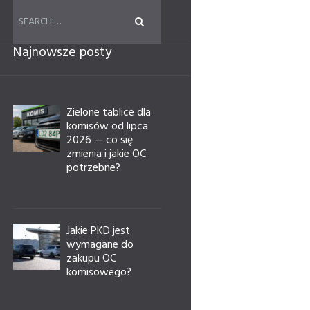
Najnowsze posty
Zielone tablice dla
komisów od lipca
2026 — co się
zmienia i jakie OC
potrzebne?
Jakie PKD jest
wymagane do
zakupu OC
komisowego?