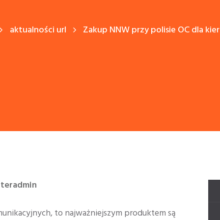
aktualności url
Zakup NNW przy polisie OC dla ki
nteradmin
omunikacyjnych, to najważniejszym produktem są