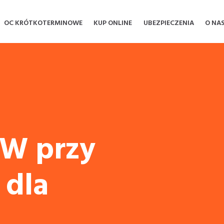
OC KRÓTKOTERMINOWE
KUP ONLINE
UBEZPIECZENIA
O NA
W przy
 dla