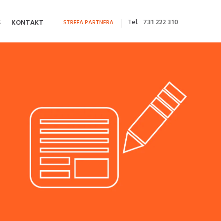
Tel.
731 222 310
S
KONTAKT
STREFA PARTNERA