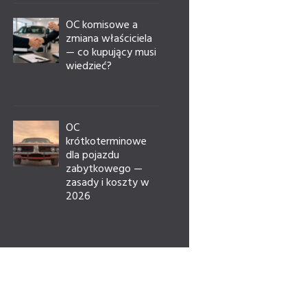
OC komisowe a
zmiana właściciela
— co kupujący musi
wiedzieć?
OC
krótkoterminowe
dla pojazdu
zabytkowego —
zasady i koszty w
2026