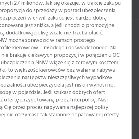
anych 27 milionów. Jak się okazuje, w trakcie zakupu
 propozycja do sprzedaży w postaci ubezpieczenia
ezpieczeń w chwili zakupu jest bardzo dobrą
onowana jest zniżka, a jeśli chodzi o promocyjne
ką dodatkową polisę wcale nie trzeba płacić.
NNW można sprawdzić w ramach prostego
rofile kierowców – młodego i doświadczonego. Na
e nie brakuje ciekawych propozycji w połączeniu OC
 ubezpieczenia NNW wiąże się z zerowym kosztem
dki, to większość kierowców bez wahania nabywa
zpieczenie następstw nieszczęśliwych wypadków
dzialności ubezpieczyciela jest niski i wynosi np.
osobę w pojeździe. Jeśli szukasz dobrych ofert
ź ofertę przygotowaną przez Interpolisę. Nasi
Cię przez proces nabywania najlepszej polisy.
iej nie otrzymasz tak starannie dopasowanej oferty