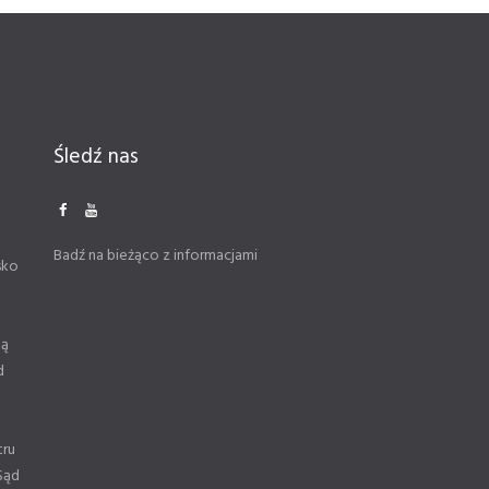
Śledź nas
Badź na bieżąco z informacjami
sko
ną
d
tru
Sąd