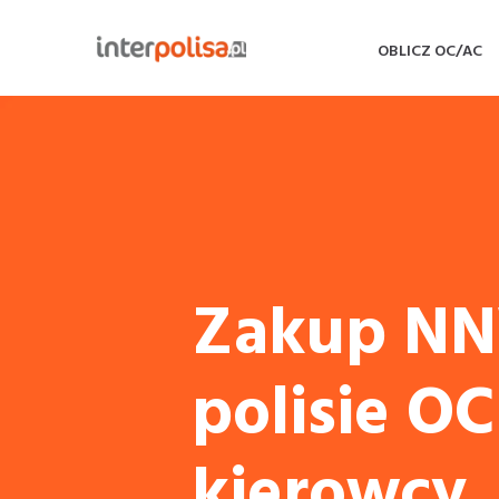
OBLICZ OC/AC
Zakup NN
polisie OC
kierowcy