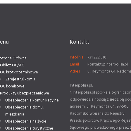
enu
Kontakt
Infolinia
731 222 310
Strona Główna
Email
kontakt@interpolisa.pl
Oblicz OC/AC
Adres
ul. Reymonta 64, Radom
OC krótkoterminowe
Zarejestruj komis
Interpolisa.pl:
OC komisowe
1. Interpolisa.pl spółka z ograniczo
Produkty ubezpieczeniowe
odpowiedzialnością z siedzibą po
Ubezpieczenia komunikacyjne
adresem: ul. Reymonta 64, 97-500
Ubezpieczenia domu,
Radomsko wpisana do Rejestru
mieszkania
Przedsiębiorców Krajowego Rejes
Ubezpieczenia na życie
Sądowego prowadzonego przez 
Ubezpieczenia turystyczne