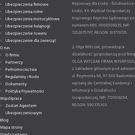
Rejonowy dla Łodzi - Śródmieścia
Ubezpieczenia firmowe
Łodzi, XX Wydział Gospodarczy
Ubezpieczenia rolne
Krajowego Rejestru Sądowego p
Ubezpieczenia motocyklowe
numerem KRS: 0000506935, NIP:
Ubezpieczenie hulajnogi
7252075797, REGON: 101770725.
Ubezpieczenie roweru
Ubezpieczenie dla zwierząt
2. Olga Witczak, prowadząca
O nas
działalność gospodarczą pod firm
O firmie
OLGA WITCZAK FIRMA INTERPOLIS
Partnerzy
z zakładem głównym pod adresem
Pełnomocnictwa
ul. Reymonta 64, 97-500 Radomsko
Regulaminy i Rodo
wpisaną do Centralnej Ewidencji i
Dokumenty
Informacji o Działalności
Polityka Prywatności
Gospodarczej, NIP: 7721016294,
Współpraca
REGON: 590375303.
Zostań Agentem
Ubezpieczeniowym
Blog
Mapa strony
Strefa partnera