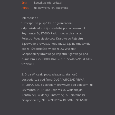
Email
kontakt@interpolisa.pl
Adres
ul. Reymonta 64, Radomsko
Interpolisa.pl:
1. Interpolisa.pl spółka z ograniczoną
odpowiedzialnością z siedzibą pod adresem: ul.
Reymonta 64, 97-500 Radomsko wpisana do
Rejestru Przedsiębiorców Krajowego Rejestru
Sądowego prowadzonego przez Sąd Rejonowy dla
Łodzi - Śródmieścia w Łodzi, XX Wydział
Gospodarczy Krajowego Rejestru Sądowego pod
numerem KRS: 0000506935, NIP: 7252075797, REGON:
101770725.
2. Olga Witczak, prowadząca działalność
gospodarczą pod firmą OLGA WITCZAK FIRMA
INTERPOLISA, z zakładem głównym pod adresem: ul.
Reymonta 64, 97-500 Radomsko, wpisaną do
Centralnej Ewidencji i Informacji o Działalności
Gospodarczej, NIP: 7721016294, REGON: 590375303.