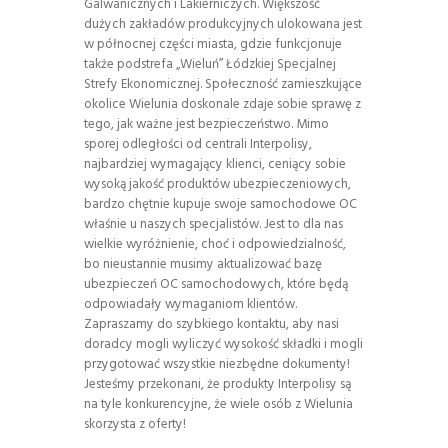
Galwanicznych i Lakierniczych. Większość
dużych zakładów produkcyjnych ulokowana jest
w północnej części miasta, gdzie funkcjonuje
także podstrefa „Wieluń” Łódzkiej Specjalnej
Strefy Ekonomicznej. Społeczność zamieszkujące
okolice Wielunia doskonale zdaje sobie sprawę z
tego, jak ważne jest bezpieczeństwo. Mimo
sporej odległości od centrali Interpolisy,
najbardziej wymagający klienci, ceniący sobie
wysoką jakość produktów ubezpieczeniowych,
bardzo chętnie kupuje swoje samochodowe OC
właśnie u naszych specjalistów. Jest to dla nas
wielkie wyróżnienie, choć i odpowiedzialność,
bo nieustannie musimy aktualizować bazę
ubezpieczeń OC samochodowych, które będą
odpowiadały wymaganiom klientów.
Zapraszamy do szybkiego kontaktu, aby nasi
doradcy mogli wyliczyć wysokość składki i mogli
przygotować wszystkie niezbędne dokumenty!
Jesteśmy przekonani, że produkty Interpolisy są
na tyle konkurencyjne, że wiele osób z Wielunia
skorzysta z oferty!