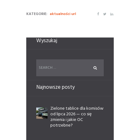
KATEGORIE:
aktualności url
Wyszukaj
Najnowsze posty
Zielone tablice dla komisów
od lipca 2026 — co się
zmienia i jakie OC
potrzebne?