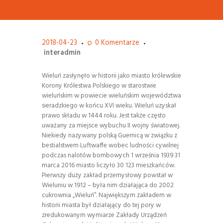
2018-04-23
0
Komentarze
interadmin
Wieluń zasłynęło w historii jako miasto królewskie
Korony Królestwa Polskiego w starostwie
wieluńskim w powiecie wieluńskim województwa
sieradzkiego w końcu XVI wieku. Wieluń uzyskał
prawo składu w 1444 roku. Jest także często
uważany za miejsce wybuchu II wojny światowej.
Niekiedy nazywany polską Guernicą w związku z
bestialstwem Luftwaffe wobec ludności cywilnej
podczas nalotów bombowych 1 września 1939 31
marca 2016 miasto liczyło 30 123 mieszkańców.
Pierwszy duży zakład przemysłowy powstał w
Wieluniu w 1912 – była nim działająca do 2002
cukrownia „Wieluń”. Największym zakładem w
historii miasta był działający do tej pory w
zredukowanym wymiarze Zakłady Urządzeń