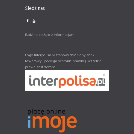
Śledź nas
Badź na bieżąco z informacjami
Logo Interpolisa.pl stanowi chroniony znak
towarowy i podlega ochronie prawnej. Wszelkie
prawa zastrzeżone.