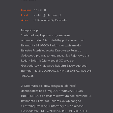
Infolinia
731 222 310
Email
kontakt@interpolisa.pl
Adres
ul. Reymonta 64, Radomsko
Interpolisa.pl:
1. Interpolisa.pl spółka z ograniczoną
odpowiedzialnością z siedzibą pod adresem: ul.
Reymonta 64, 97-500 Radomsko wpisana do
Rejestru Przedsiębiorców Krajowego Rejestru
Sądowego prowadzonego przez Sąd Rejonowy dla
Łodzi - Śródmieścia w Łodzi, XX Wydział
Gospodarczy Krajowego Rejestru Sądowego pod
numerem KRS: 0000506935, NIP: 7252075797, REGON:
101770725.
2. Olga Witczak, prowadząca działalność
gospodarczą pod firmą OLGA WITCZAK FIRMA
INTERPOLISA, z zakładem głównym pod adresem: ul.
Reymonta 64, 97-500 Radomsko, wpisaną do
Centralnej Ewidencji i Informacji o Działalności
Gospodarczej, NIP: 7721016294, REGON: 590375303.