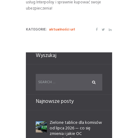
usług Interpolisy i sprawnie kupować swoje
ubezpieczenia!
KATEGORIE:
aktualności url
Wyszukaj
Najnowsze posty
Zielone tablice dla komisów
od lipca 2026 — co się
zmienia i jakie OC