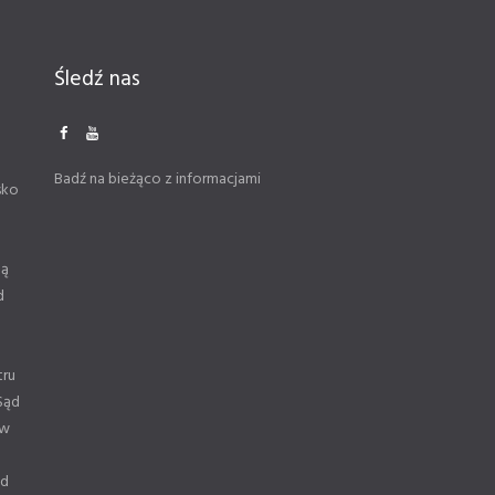
Śledź nas
Badź na bieżąco z informacjami
sko
ną
d
tru
Sąd
 w
od