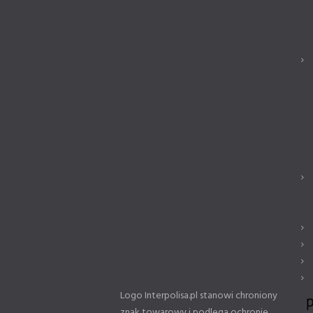
Logo Interpolisa.pl stanowi chroniony
znak towarowy i podlega ochronie