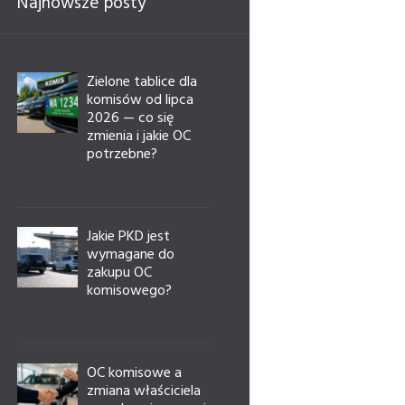
Najnowsze posty
Zielone tablice dla
komisów od lipca
2026 — co się
zmienia i jakie OC
potrzebne?
Jakie PKD jest
wymagane do
zakupu OC
komisowego?
OC komisowe a
zmiana właściciela