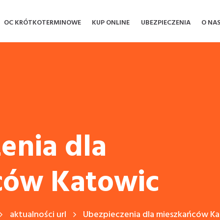
OC KRÓTKOTERMINOWE
KUP ONLINE
UBEZPIECZENIA
O NA
enia dla
ców Katowic
aktualności url
Ubezpieczenia dla mieszkańców K