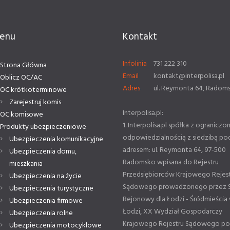
enu
Kontakt
Infolinia
731 222 310
Strona Główna
Email
kontakt@interpolisa.pl
Oblicz OC/AC
Adres
ul. Reymonta 64, Radom
OC krótkoterminowe
Zarejestruj komis
Interpolisa.pl:
OC komisowe
1. Interpolisa.pl spółka z ograniczo
Produkty ubezpieczeniowe
odpowiedzialnością z siedzibą po
Ubezpieczenia komunikacyjne
adresem: ul. Reymonta 64, 97-500
Ubezpieczenia domu,
Radomsko wpisana do Rejestru
mieszkania
Przedsiębiorców Krajowego Rejes
Ubezpieczenia na życie
Sądowego prowadzonego przez 
Ubezpieczenia turystyczne
Rejonowy dla Łodzi - Śródmieścia
Ubezpieczenia firmowe
Łodzi, XX Wydział Gospodarczy
Ubezpieczenia rolne
Krajowego Rejestru Sądowego p
Ubezpieczenia motocyklowe