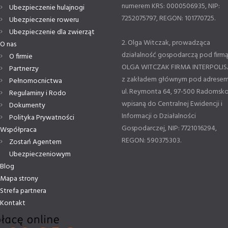
numerem KRS: 0000506935, NIP:
Ubezpieczenie hulajnogi
7252075797, REGON: 101770725.
Ubezpieczenie roweru
Ubezpieczenie dla zwierząt
2. Olga Witczak, prowadząca
O nas
działalność gospodarczą pod firm
O firmie
OLGA WITCZAK FIRMA INTERPOLIS
Partnerzy
z zakładem głównym pod adresem
Pełnomocnictwa
ul. Reymonta 64, 97-500 Radomsko
Regulaminy i Rodo
wpisaną do Centralnej Ewidencji i
Dokumenty
Informacji o Działalności
Polityka Prywatności
Gospodarczej, NIP: 7721016294,
Współpraca
REGON: 590375303.
Zostań Agentem
Ubezpieczeniowym
Blog
Mapa strony
Strefa partnera
Kontakt