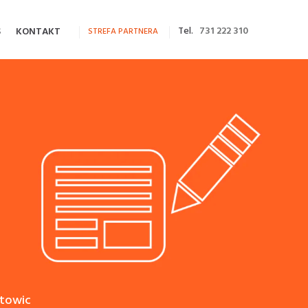
Tel.
731 222 310
S
KONTAKT
STREFA PARTNERA
atowic