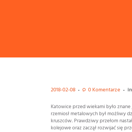
2018-02-08
0
Komentarze
i
Katowice przed wiekami było znane 
rzemiosł metalowych był możliwy dz
kruszców. Prawdziwy przełom nasta
kolejowe oraz zaczął rozwijać się pr