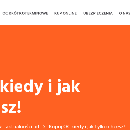
OC KRÓTKOTERMINOWE
KUP ONLINE
UBEZPIECZENIA
O NA
kiedy i jak
sz!
aktualności url
Kupuj OC kiedy i jak tylko chcesz!