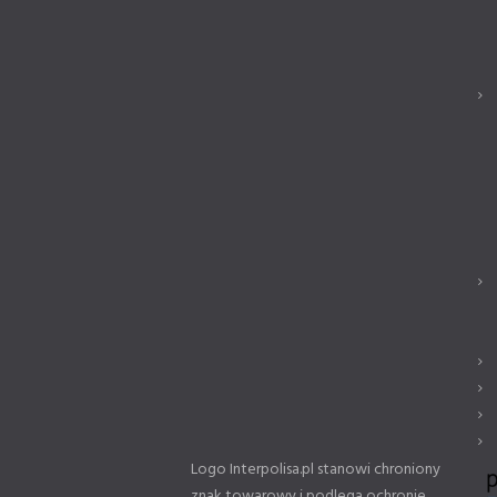
Logo Interpolisa.pl stanowi chroniony
znak towarowy i podlega ochronie