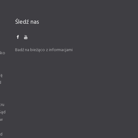
Śledź nas
Badź na bieżąco z informacjami
sko
ną
d
tru
Sąd
 w
od