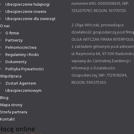
numerem KRS: 0000506935, NIP:
Ubezpieczenie hulajnogi
7252075797, REGON: 101770725.
Ubezpieczenie roweru
Ubezpieczenie dla zwierząt
2. Olga Witczak, prowadząca
O nas
działalność gospodarczą pod firm
O firmie
OLGA WITCZAK FIRMA INTERPOLIS
Partnerzy
z zakładem głównym pod adresem
Pełnomocnictwa
ul. Reymonta 64, 97-500 Radomsko
Regulaminy i Rodo
wpisaną do Centralnej Ewidencji i
Dokumenty
Informacji o Działalności
Polityka Prywatności
Gospodarczej, NIP: 7721016294,
Współpraca
REGON: 590375303.
Zostań Agentem
Ubezpieczeniowym
Blog
Mapa strony
Strefa partnera
Kontakt