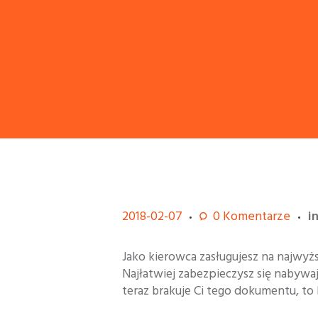
2018-02-07
0
Komentarze
i
Jako kierowca zasługujesz na najwyż
Najłatwiej zabezpieczysz się nabyw
teraz brakuje Ci tego dokumentu, to