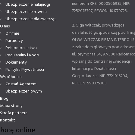
numerem KRS: 0000506935, NIP:
Ubezpieczenie hulajnogi
7252075797, REGON: 101770725.
Ubezpieczenie roweru
Ubezpieczenie dla zwierząt
2. Olga Witczak, prowadząca
O nas
działalność gospodarczą pod firm
O firmie
OLGA WITCZAK FIRMA INTERPOLIS
Partnerzy
z zakładem głównym pod adresem
Pełnomocnictwa
ul. Reymonta 64, 97-500 Radomsko
Regulaminy i Rodo
wpisaną do Centralnej Ewidencji i
Dokumenty
Informacji o Działalności
Polityka Prywatności
Gospodarczej, NIP: 7721016294,
Współpraca
REGON: 590375303.
Zostań Agentem
Ubezpieczeniowym
Blog
Mapa strony
Strefa partnera
Kontakt