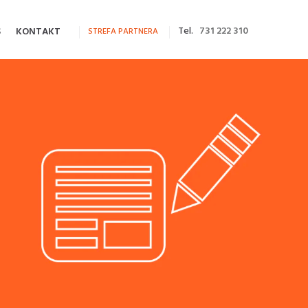
Tel.
731 222 310
S
KONTAKT
STREFA PARTNERA