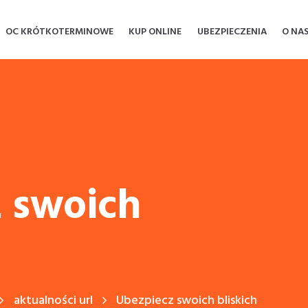
OC KRÓTKOTERMINOWE
KUP ONLINE
UBEZPIECZENIA
O NA
 swoich
aktualności url
Ubezpiecz swoich bliskich