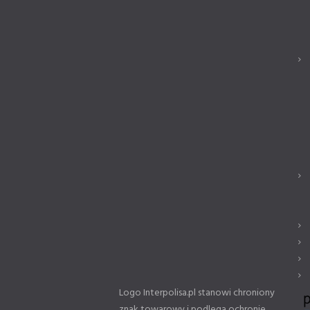
Logo Interpolisa.pl stanowi chroniony
znak towarowy i podlega ochronie