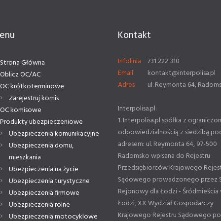
enu
Kontakt
Infolinia
731 222 310
Strona Główna
Email
kontakt@interpolisa.pl
Oblicz OC/AC
Adres
ul. Reymonta 64, Radom
OC krótkoterminowe
Zarejestruj komis
Interpolisa.pl:
OC komisowe
1. Interpolisa.pl spółka z ograniczo
Produkty ubezpieczeniowe
odpowiedzialnością z siedzibą po
Ubezpieczenia komunikacyjne
adresem: ul. Reymonta 64, 97-500
Ubezpieczenia domu,
Radomsko wpisana do Rejestru
mieszkania
Przedsiębiorców Krajowego Rejes
Ubezpieczenia na życie
Sądowego prowadzonego przez 
Ubezpieczenia turystyczne
Rejonowy dla Łodzi - Śródmieścia
Ubezpieczenia firmowe
Łodzi, XX Wydział Gospodarczy
Ubezpieczenia rolne
Krajowego Rejestru Sądowego p
Ubezpieczenia motocyklowe