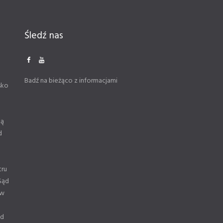
Śledź nas
Badź na bieżąco z informacjami
sko
ną
d
tru
Sąd
 w
od