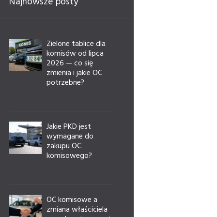
Najnowsze posty
Zielone tablice dla
komisów od lipca
2026 — co się
zmienia i jakie OC
potrzebne?
Jakie PKD jest
wymagane do
zakupu OC
komisowego?
OC komisowe a
zmiana właściciela