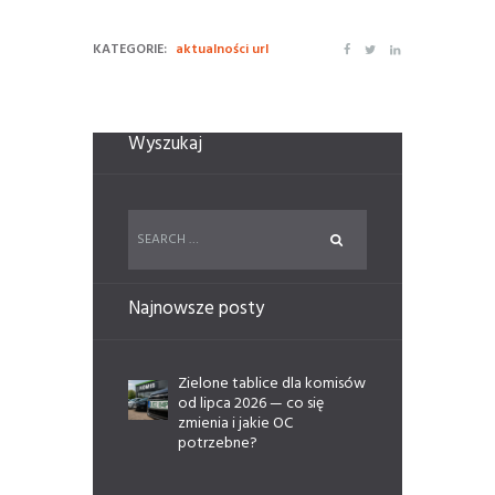
KATEGORIE:
aktualności url
Wyszukaj
Najnowsze posty
Zielone tablice dla komisów
od lipca 2026 — co się
zmienia i jakie OC
potrzebne?