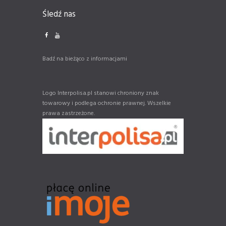
Śledź nas
Badź na bieżąco z informacjami
Logo Interpolisa.pl stanowi chroniony znak
towarowy i podlega ochronie prawnej. Wszelkie
prawa zastrzeżone.