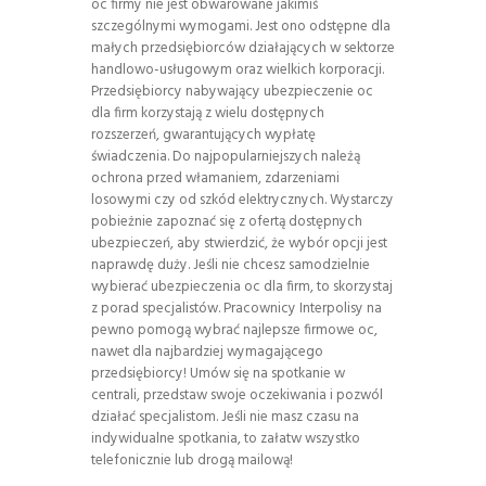
oc firmy nie jest obwarowane jakimiś
szczególnymi wymogami. Jest ono odstępne dla
małych przedsiębiorców działających w sektorze
handlowo-usługowym oraz wielkich korporacji.
Przedsiębiorcy nabywający ubezpieczenie oc
dla firm korzystają z wielu dostępnych
rozszerzeń, gwarantujących wypłatę
świadczenia. Do najpopularniejszych należą
ochrona przed włamaniem, zdarzeniami
losowymi czy od szkód elektrycznych. Wystarczy
pobieżnie zapoznać się z ofertą dostępnych
ubezpieczeń, aby stwierdzić, że wybór opcji jest
naprawdę duży. Jeśli nie chcesz samodzielnie
wybierać ubezpieczenia oc dla firm, to skorzystaj
z porad specjalistów. Pracownicy Interpolisy na
pewno pomogą wybrać najlepsze firmowe oc,
nawet dla najbardziej wymagającego
przedsiębiorcy! Umów się na spotkanie w
centrali, przedstaw swoje oczekiwania i pozwól
działać specjalistom. Jeśli nie masz czasu na
indywidualne spotkania, to załatw wszystko
telefonicznie lub drogą mailową!