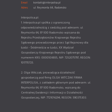
Email
kontakt@interpolisa.pl
Adres
ul. Reymonta 64, Radomsko
Interpolisa.pl:
1. Interpolisa.pl spółka z ograniczoną
odpowiedzialnością z siedzibą pod adresem: ul.
Reymonta 64, 97-500 Radomsko wpisana do
Rejestru Przedsiębiorców Krajowego Rejestru
Sądowego prowadzonego przez Sąd Rejonowy dla
Łodzi - Śródmieścia w Łodzi, XX Wydział
Gospodarczy Krajowego Rejestru Sądowego pod
numerem KRS: 0000506935, NIP: 7252075797, REGON:
101770725.
2. Olga Witczak, prowadząca działalność
gospodarczą pod firmą OLGA WITCZAK FIRMA
INTERPOLISA, z zakładem głównym pod adresem: ul.
Reymonta 64, 97-500 Radomsko, wpisaną do
Centralnej Ewidencji i Informacji o Działalności
Gospodarczej, NIP: 7721016294, REGON: 590375303.