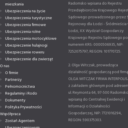
Radomsko wpisana do Rejestru
mieszkania
Przedsiębiorców Krajowego Rejes
Ubezpieczenia na życie
Sądowego prowadzonego przez 
Ubezpieczenia turystyczne
Rejonowy dla Łodzi - Śródmieścia
Ubezpieczenia firmowe
Łodzi, XX Wydział Gospodarczy
Ubezpieczenia rolne
Krajowego Rejestru Sądowego p
Ubezpieczenia motocyklowe
numerem KRS: 0000506935, NIP:
Ubezpieczenie hulajnogi
7252075797, REGON: 101770725.
Ubezpieczenie roweru
Ubezpieczenie dla zwierząt
2. Olga Witczak, prowadząca
O nas
działalność gospodarczą pod firm
O firmie
OLGA WITCZAK FIRMA INTERPOLIS
Partnerzy
z zakładem głównym pod adresem
Pełnomocnictwa
ul. Reymonta 64, 97-500 Radomsko
Regulaminy i Rodo
wpisaną do Centralnej Ewidencji i
Dokumenty
Informacji o Działalności
Polityka Prywatności
Gospodarczej, NIP: 7721016294,
Współpraca
REGON: 590375303.
Zostań Agentem
Ubezpieczeniowym