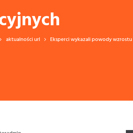
cyjnych
aktualności url
Eksperci wykazali powody wzrostu c