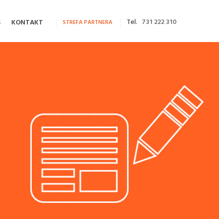
Tel.
731 222 310
S
KONTAKT
STREFA PARTNERA