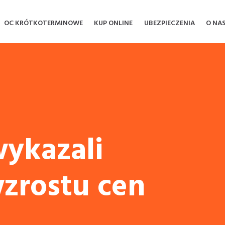
OC KRÓTKOTERMINOWE
KUP ONLINE
UBEZPIECZENIA
O NA
wykazali
zrostu cen