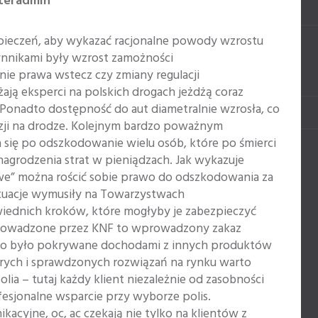
nteradmin
zpieczeń, aby wykazać racjonalne powody wzrostu
ynnikami były wzrost zamożności
ie prawa wstecz czy zmiany regulacji
ją eksperci na polskich drogach jeżdżą coraz
. Ponadto dostępność do aut diametralnie wzrosła, co
ji na drodze. Kolejnym bardzo poważnym
a się po odszkodowanie wielu osób, które po śmierci
agrodzenia strat w pieniądzach. Jak wykazuje
owe” można rościć sobie prawo do odszkodowania za
sytuacje wymusiły na Towarzystwach
ednich kroków, które mogłyby je zabezpieczyć
wprowadzone przez KNF to wprowadzony zakaz
, co było pokrywane dochodami z innych produktów
rych i sprawdzonych rozwiązań na rynku warto
lia – tutaj każdy klient niezależnie od zasobności
fesjonalne wsparcie przy wyborze polis.
cyjne, oc, ac czekają nie tylko na klientów z