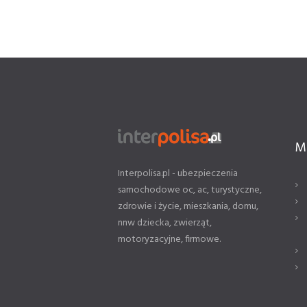
M
Interpolisa.pl - ubezpieczenia
samochodowe oc, ac, turystyczne,
zdrowie i życie, mieszkania, domu,
nnw dziecka, zwierząt,
motoryzacyjne, firmowe.