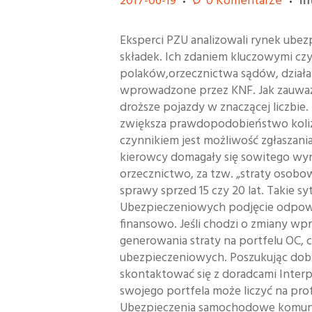
2017-06-19
0
Komentarze
i
Eksperci PZU analizowali rynek ube
składek. Ich zdaniem kluczowymi cz
polaków,orzecznictwa sądów, działan
wprowadzone przez KNF. Jak zauważa
droższe pojazdy w znaczącej liczbie
zwiększa prawdopodobieństwo koliz
czynnikiem jest możliwość zgłaszani
kierowcy domagały się sowitego wyn
orzecznictwo, za tzw. „straty osob
sprawy sprzed 15 czy 20 lat. Takie 
Ubezpieczeniowych podjęcie odpowi
finansowo. Jeśli chodzi o zmiany 
generowania straty na portfelu OC
ubezpieczeniowych. Poszukując dob
skontaktować się z doradcami Interpo
swojego portfela może liczyć na pro
Ubezpieczenia samochodowe komunika