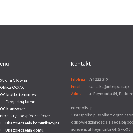
enu
Kontakt
Infolinia
731 222 310
Strona Główna
Email
kontakt@interpolisa.pl
Oblicz OC/AC
Adres
ul. Reymonta 64, Radom
OC krótkoterminowe
Zarejestruj komis
Interpolisa.pl:
OC komisowe
1. Interpolisa.pl spółka z ograniczo
Produkty ubezpieczeniowe
odpowiedzialnością z siedzibą po
Ubezpieczenia komunikacyjne
adresem: ul. Reymonta 64, 97-500
Ubezpieczenia domu,