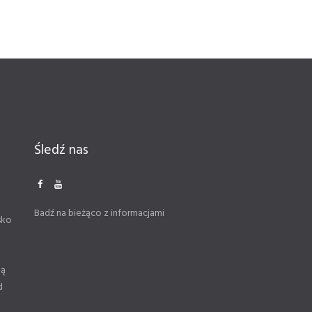
Śledź nas
Badź na bieżąco z informacjami
sko
ną
d