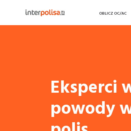
OBLICZ OC/AC
Eksperci 
powody w
polis