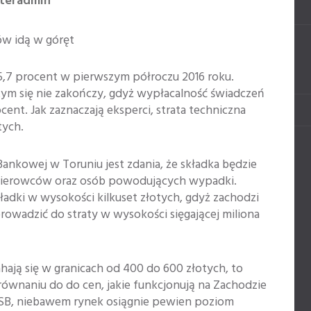
nteradmin
ów idą w góręt
,7 procent w pierwszym półroczu 2016 roku.
m się nie zakończy, gdyż wypłacalność świadczeń
ent. Jak zaznaczają eksperci, strata techniczna
tych.
Bankowej w Toruniu jest zdania, że składka będzie
kierowców oraz osób powodujących wypadki.
kładki w wysokości kilkuset złotych, gdyż zachodzi
wadzić do straty w wysokości sięgającej miliona
ahają się w granicach od 400 do 600 złotych, to
równaniu do do cen, jakie funkcjonują na Zachodzie
 WSB, niebawem rynek osiągnie pewien poziom