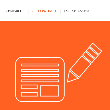
Tel.
731 222 310
S
KONTAKT
STREFA PARTNERA