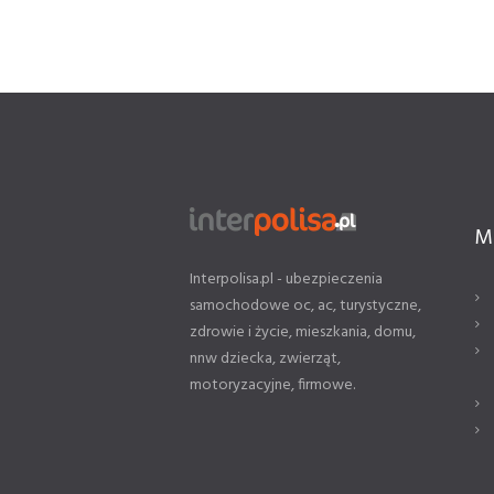
M
Interpolisa.pl - ubezpieczenia
samochodowe oc, ac, turystyczne,
zdrowie i życie, mieszkania, domu,
nnw dziecka, zwierząt,
motoryzacyjne, firmowe.