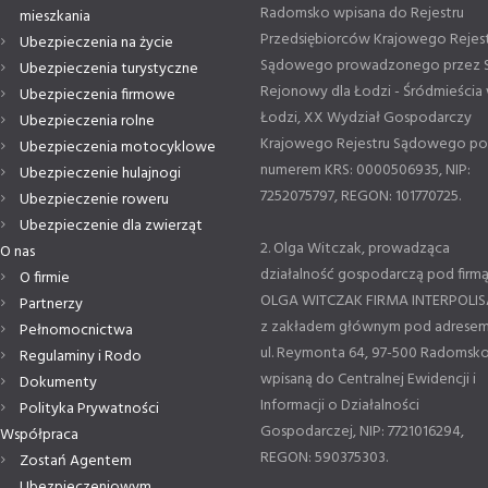
Radomsko wpisana do Rejestru
mieszkania
Przedsiębiorców Krajowego Rejes
Ubezpieczenia na życie
Sądowego prowadzonego przez 
Ubezpieczenia turystyczne
Rejonowy dla Łodzi - Śródmieścia
Ubezpieczenia firmowe
Łodzi, XX Wydział Gospodarczy
Ubezpieczenia rolne
Krajowego Rejestru Sądowego p
Ubezpieczenia motocyklowe
numerem KRS: 0000506935, NIP:
Ubezpieczenie hulajnogi
7252075797, REGON: 101770725.
Ubezpieczenie roweru
Ubezpieczenie dla zwierząt
2. Olga Witczak, prowadząca
O nas
działalność gospodarczą pod firm
O firmie
OLGA WITCZAK FIRMA INTERPOLIS
Partnerzy
z zakładem głównym pod adresem
Pełnomocnictwa
ul. Reymonta 64, 97-500 Radomsko
Regulaminy i Rodo
wpisaną do Centralnej Ewidencji i
Dokumenty
Informacji o Działalności
Polityka Prywatności
Gospodarczej, NIP: 7721016294,
Współpraca
REGON: 590375303.
Zostań Agentem
Ubezpieczeniowym