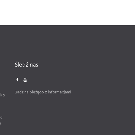
Śledź nas
Badź na bieżąco z informacjami
sko
ną
d