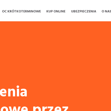
OC KRÓTKOTERMINOWE
KUP ONLINE
UBEZPIECZENIA
O NA
enia
owe przez