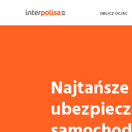
OBLICZ OC/AC
Najtańsze
ubezpiecz
samochod