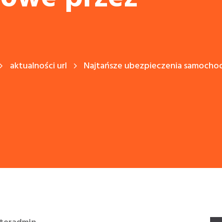
aktualności url
Najtańsze ubezpieczenia samocho