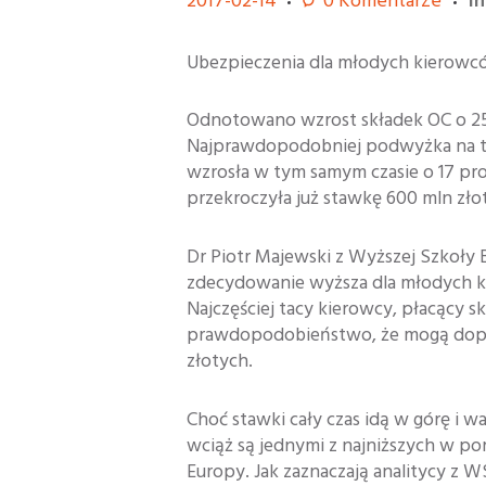
2017-02-14
0
Komentarze
i
Ubezpieczenia dla młodych kierowc
Odnotowano wzrost składek OC o 25
Najprawdopodobniej podwyżka na ty
wzrosła w tym samym czasie o 17 proc
przekroczyła już stawkę 600 mln zło
Dr Piotr Majewski z Wyższej Szkoły 
zdecydowanie wyższa dla młodych 
Najczęściej tacy kierowcy, płacący s
prawdopodobieństwo, że mogą dopro
złotych.
Choć stawki cały czas idą w górę i w
wciąż są jednymi z najniższych w po
Europy. Jak zaznaczają analitycy z