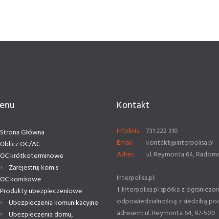
enu
Kontakt
Infolinia
731 222 310
Strona Główna
Email
kontakt@interpolisa.pl
Oblicz OC/AC
Adres
ul. Reymonta 64, Radom
OC krótkoterminowe
Zarejestruj komis
Interpolisa.pl:
OC komisowe
1. Interpolisa.pl spółka z ograniczo
Produkty ubezpieczeniowe
odpowiedzialnością z siedzibą po
Ubezpieczenia komunikacyjne
adresem: ul. Reymonta 64, 97-500
Ubezpieczenia domu,