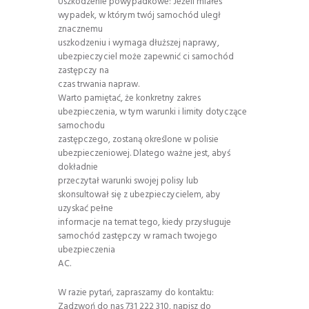
Uszkodzenie powypadkowe: Jeżeli miałeś
wypadek, w którym twój samochód uległ
znacznemu
uszkodzeniu i wymaga dłuższej naprawy,
ubezpieczyciel może zapewnić ci samochód
zastępczy na
czas trwania napraw.
Warto pamiętać, że konkretny zakres
ubezpieczenia, w tym warunki i limity dotyczące
samochodu
zastępczego, zostaną określone w polisie
ubezpieczeniowej. Dlatego ważne jest, abyś
dokładnie
przeczytał warunki swojej polisy lub
skonsultował się z ubezpieczycielem, aby
uzyskać pełne
informacje na temat tego, kiedy przysługuje
samochód zastępczy w ramach twojego
ubezpieczenia
AC.
W razie pytań, zapraszamy do kontaktu:
Zadzwoń do nas 731 222 310, napisz do