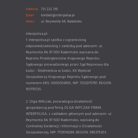
Infolinia
731 222 310
Email
kontakt@interpolisa.pl
Adres
ul. Reymonta 64, Radomsko
Interpolisa.pl:
1. Interpolisa.pl spółka z ograniczoną
odpowiedzialnością z siedzibą pod adresem: ul.
Reymonta 64, 97-500 Radomsko wpisana do
Rejestru Przedsiębiorców Krajowego Rejestru
Sądowego prowadzonego przez Sąd Rejonowy dla
Łodzi - Śródmieścia w Łodzi, XX Wydział
Gospodarczy Krajowego Rejestru Sądowego pod
numerem KRS: 0000506935, NIP: 7252075797, REGON:
101770725.
2. Olga Witczak, prowadząca działalność
gospodarczą pod firmą OLGA WITCZAK FIRMA
INTERPOLISA, z zakładem głównym pod adresem: ul.
Reymonta 64, 97-500 Radomsko, wpisaną do
Centralnej Ewidencji i Informacji o Działalności
Gospodarczej, NIP: 7721016294, REGON: 590375303.