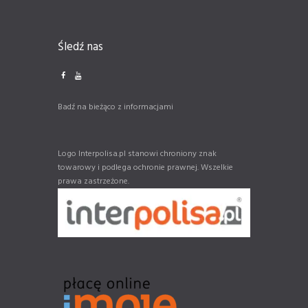
Śledź nas
Badź na bieżąco z informacjami
Logo Interpolisa.pl stanowi chroniony znak
towarowy i podlega ochronie prawnej. Wszelkie
prawa zastrzeżone.