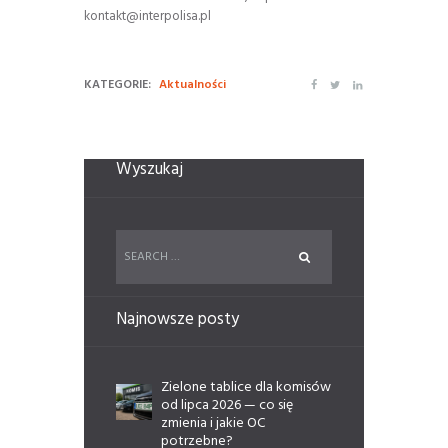
kontakt@interpolisa.pl
KATEGORIE:
Aktualności
Wyszukaj
Najnowsze posty
Zielone tablice dla komisów
od lipca 2026 — co się
zmienia i jakie OC
potrzebne?