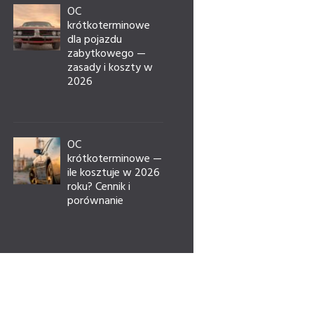
OC
krótkoterminowe
dla pojazdu
zabytkowego —
zasady i koszty w
2026
OC
krótkoterminowe —
ile kosztuje w 2026
roku? Cennik i
porównanie