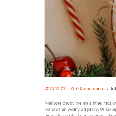
2023-12-01
0
Komentarze
in
Niektóre osoby nie mają innej możl
niż w dzień wolny od pracy. W takiej
wszystkie osoby kupują obowiązko