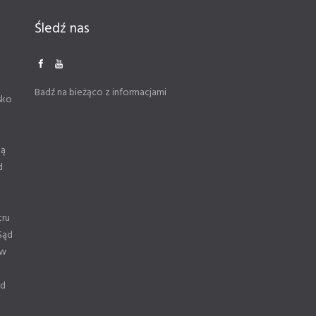
Śledź nas
Badź na bieżąco z informacjami
sko
ną
d
tru
Sąd
 w
od