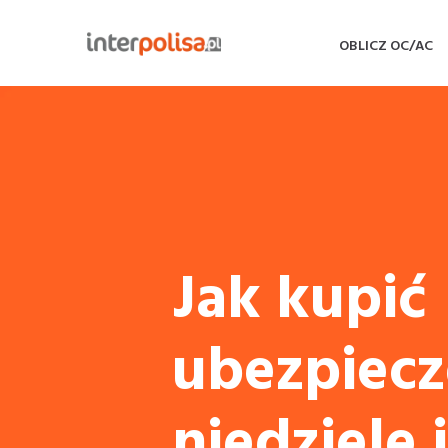
OBLICZ OC/AC
Jak kupić
ubezpiecz
niedziele 