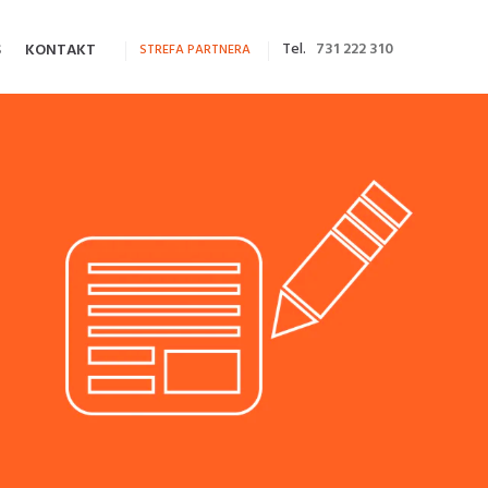
Tel.
731 222 310
S
KONTAKT
STREFA PARTNERA