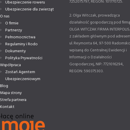
7252075797, REGON: 101770725.
Ubezpieczenie roweru
Ubezpieczenie dla zwierząt
2. Olga Witczak, prowadząca
O nas
działalność gospodarczą pod firm
O firmie
OLGA WITCZAK FIRMA INTERPOLIS
Partnerzy
z zakładem głównym pod adresem
Pełnomocnictwa
ul. Reymonta 64, 97-500 Radomsko
Regulaminy i Rodo
wpisaną do Centralnej Ewidencji i
Dokumenty
Informacji o Działalności
Polityka Prywatności
Gospodarczej, NIP: 7721016294,
Współpraca
REGON: 590375303.
Zostań Agentem
Ubezpieczeniowym
Blog
Mapa strony
Strefa partnera
Kontakt