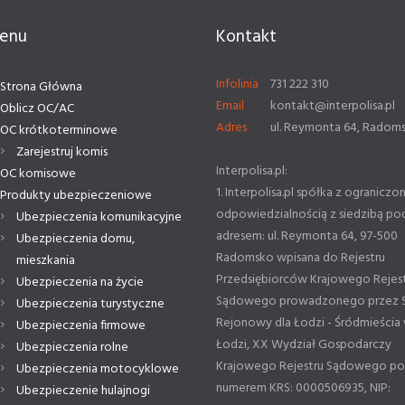
enu
Kontakt
Infolinia
731 222 310
Strona Główna
Email
kontakt@interpolisa.pl
Oblicz OC/AC
Adres
ul. Reymonta 64, Radom
OC krótkoterminowe
Zarejestruj komis
Interpolisa.pl:
OC komisowe
1. Interpolisa.pl spółka z ograniczo
Produkty ubezpieczeniowe
odpowiedzialnością z siedzibą po
Ubezpieczenia komunikacyjne
adresem: ul. Reymonta 64, 97-500
Ubezpieczenia domu,
Radomsko wpisana do Rejestru
mieszkania
Przedsiębiorców Krajowego Rejes
Ubezpieczenia na życie
Sądowego prowadzonego przez 
Ubezpieczenia turystyczne
Rejonowy dla Łodzi - Śródmieścia
Ubezpieczenia firmowe
Łodzi, XX Wydział Gospodarczy
Ubezpieczenia rolne
Krajowego Rejestru Sądowego p
Ubezpieczenia motocyklowe
numerem KRS: 0000506935, NIP:
Ubezpieczenie hulajnogi