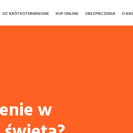
OC KRÓTKOTERMINOWE
KUP ONLINE
UBEZPIECZENIA
O NA
enie w
i święta?