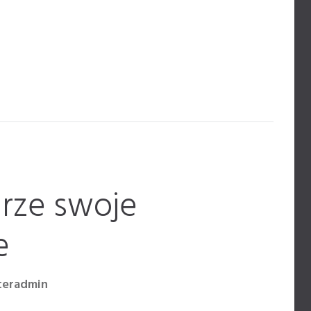
rze swoje
e
teradmin