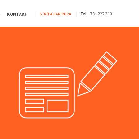
Tel.
731 222 310
S
KONTAKT
STREFA PARTNERA