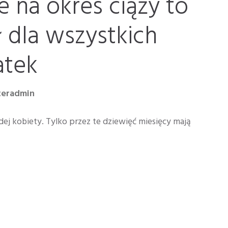
 na okres ciąży to
 dla wszystkich
atek
teradmin
ej kobiety. Tylko przez te dziewięć miesięcy mają