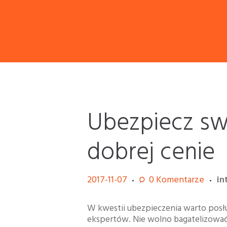
Ubezpiecz s
dobrej cenie
2017-11-07
0
Komentarze
in
W kwestii ubezpieczenia warto posł
ekspertów. Nie wolno bagatelizować.