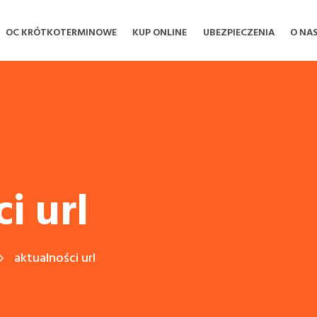
OC KRÓTKOTERMINOWE
KUP ONLINE
UBEZPIECZENIA
O NA
i url
aktualności url