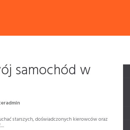
wój samochód w
teradmin
uchać starszych, doświadczonych kierowców oraz
..