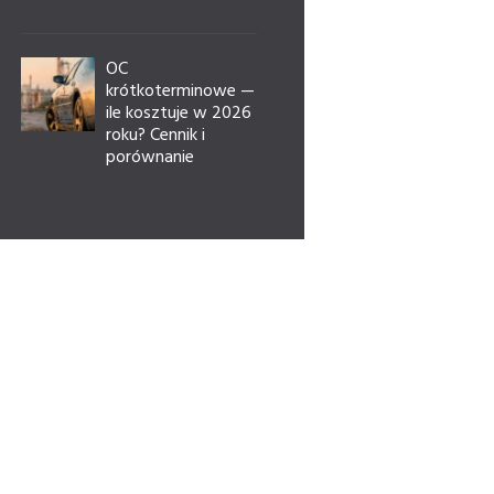
OC
krótkoterminowe —
ile kosztuje w 2026
roku? Cennik i
porównanie