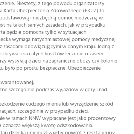
enie. Niestety, z tego powodu organizatorzy
ska Karta Ubezpieczenia Zdrowotnego (EKUZ) to
 podstawową i niezbędną pomoc medyczną w
est na takich samych zasadach, jak w przypadku
arta będzie pomocna tylko w sytuacjach
 dziecka wymaga natychmiastowej pomocy medycznej.
 z zasadami obowiązującymi w danym kraju. Jedną z
 pokrywa ona całych kosztów leczenie i czasem
rzy wysyłają dzieci na zagraniczne obozy czy kolonie
ku było po prostu bezpieczne. Ubezpieczenie
 gwarantowanej,
żne szczególnie podczas wyjazdów w góry i nad
szkodzenie cudzego mienia lub wyrządzenie szkód
acjach, szczególnie w przypadku dzieci.
e w ramach NNW wypłacane jest jako procentowy
W oznacza większą kwotę odszkodowania.
stan dziecka uniemożliwiałby powrót z resztą grupy,