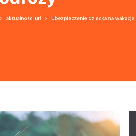
aktualności url
Ubezpieczenie dziecka na wakacje