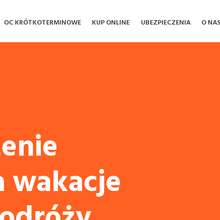
OC KRÓTKOTERMINOWE
KUP ONLINE
UBEZPIECZENIA
O NA
enie
a wakacje
podróży