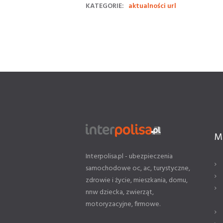
KATEGORIE:
aktualności url
M
Interpolisa.pl - ubezpieczenia
samochodowe oc, ac, turystyczne,
zdrowie i życie, mieszkania, domu,
nnw dziecka, zwierząt,
motoryzacyjne, firmowe.