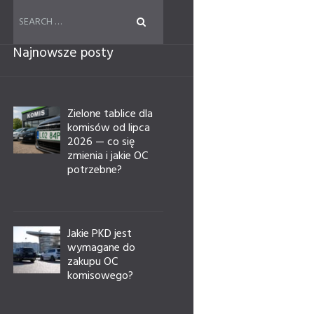
Najnowsze posty
Zielone tablice dla
komisów od lipca
2026 — co się
zmienia i jakie OC
potrzebne?
Jakie PKD jest
wymagane do
zakupu OC
komisowego?