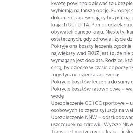
kwotę powinno opiewać to ubezpiecz
wybierają najtańszą opcję. Europej
dokument zapewniający bezpłatną,
krajach UE i EFTA. Pomoc udzielana j
obywateli danego kraju. Niestety, k
ostatecznych, gdy zdrowie i życie
Pokryje ona koszty leczenia zgodnie
największy wad EKUZ jest to, że nie
wymagana jest dopłata. Rodzice, któ
chcą, by dziecko w czasie odpoczyn
turystyczne dziecka zapewnia:
Pokrycie kosztów leczenia do sumy
Pokrycie kosztów ratownictwa – wa
wodę
Ubezpieczenie OC i OC sportowe – u
osobowych to częsta sytuacja na wak
Ubezpieczenie NNW – odszkodowani
uszczerbek na zdrowiu. Wyższe NN
Transport medyczny do kraju – jeśli 