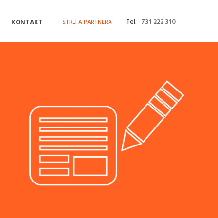
Tel.
731 222 310
S
KONTAKT
STREFA PARTNERA