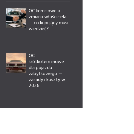
OC komisowe a
zmiana właściciela
— co kupujący musi
wiedzieć?
OC
krótkoterminowe
dla pojazdu
zabytkowego —
zasady i koszty w
2026