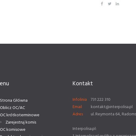
enu
Kontakt
Infolinia
731 222 310
Strona Główna
Email
kontakt@interpolisa.pl
Oblicz OC/AC
Adres
ul. Reymonta 64, Radom
OC krótkoterminowe
Zarejestruj komis
Interpolisa.pl:
OC komisowe