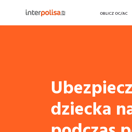
OBLICZ OC/AC
Ubezpiecz
dziecka n
podczas 