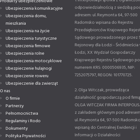
1. Interpolisa.pl spółka z ograniczo
Produkty ubezpieczeniowe
odpowiedzialnością z siedzibą po
Ubezpieczenia komunikacyjne
adresem: ul. Reymonta 64, 97-500
Ubezpieczenia domu,
Radomsko wpisana do Rejestru
mieszkania
Przedsiębiorców Krajowego Rejes
Ubezpieczenia na życie
Sądowego prowadzonego przez 
Ubezpieczenia turystyczne
Rejonowy dla Łodzi - Śródmieścia
Ubezpieczenia firmowe
Łodzi, XX Wydział Gospodarczy
Ubezpieczenia rolne
Krajowego Rejestru Sądowego p
Ubezpieczenia motocyklowe
numerem KRS: 0000506935, NIP:
Ubezpieczenie hulajnogi
7252075797, REGON: 101770725.
Ubezpieczenie roweru
Ubezpieczenie dla zwierząt
2. Olga Witczak, prowadząca
O nas
działalność gospodarczą pod firm
O firmie
OLGA WITCZAK FIRMA INTERPOLIS
Partnerzy
z zakładem głównym pod adresem
Pełnomocnictwa
ul. Reymonta 64, 97-500 Radomsko
Regulaminy i Rodo
wpisaną do Centralnej Ewidencji i
Dokumenty
Informacji o Działalności
Polityka Prywatności